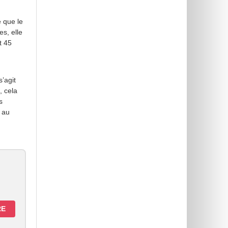
 que le
s, elle
t 45
’agit
, cela
s
 au