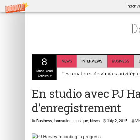
Inscriv
8
NEWS
INTERVIEWS
BUSINESS
Must Read
Les amateurs de vinyles privilégie
Articles
Dubset, premier agrégateur de rem
En studio avec PJ Ha
Nouveau format d’écoute et de pre
d’enregistrement
Industrie musicale et Brexit : que
Inscrivez-vous au Prix RFI Découve
S
Business
,
Innovation
,
musique
,
News
July 2, 2015
Vi
e
p
t