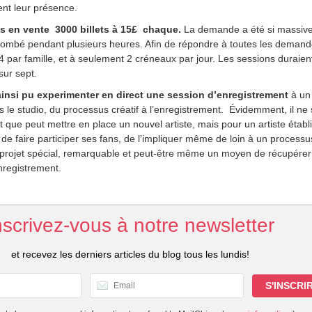
nt leur présence.
is en vente 3000 billets à 15£ chaque.
La demande a été si massive
 tombé pendant plusieurs heures. Afin de répondre à toutes les demande
 à 4 par famille, et à seulement 2 créneaux par jour. Les sessions duraien
sur sept.
ainsi pu experimenter en direct une session d’enregistrement
à un
e studio, du processus créatif à l’enregistrement. Évidemment, il ne s
que peut mettre en place un nouvel artiste, mais pour un artiste établi
de faire participer ses fans, de l’impliquer même de loin à un processu
n projet spécial, remarquable et peut-être même un moyen de récupérer
nregistrement.
nscrivez-vous à notre newsletter
et recevez les derniers articles du blog tous les lundis!