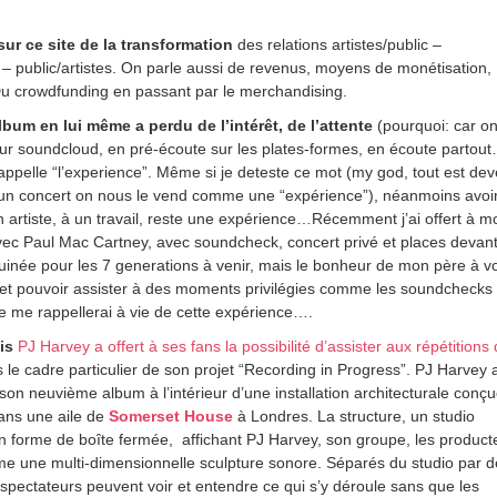
ur ce site de la transformation
des relations artistes/public –
e – public/artistes. On parle aussi de revenus, moyens de monétisation,
 crowdfunding en passant par le merchandising.
album en lui même a perdu de l’intérêt, de l’attente
(pourquoi: car o
ur soundcloud, en pré-écoute sur les plates-formes, en écoute partout
appelle “l’experience”. Même si je deteste ce mot (my god, tout est de
n concert on nous le vend comme une “expérience”), néanmoins avoi
un artiste, à un travail, reste une expérience…Récemment j’ai offert à 
ec Paul Mac Cartney, avec soundcheck, concert privé et places devant
uinée pour les 7 generations à venir, mais le bonheur de mon père à v
 et pouvoir assister à des moments privilégies comme les soundchecks 
 me rappellerai à vie de cette expérience….
is
PJ Harvey a offert à ses fans la possibilité d’assister aux répétitions
s le cadre particulier de son projet “Recording in Progress”. PJ Harvey 
 son neuvième album à l’intérieur d’une installation architecturale conç
ans une aile de
Somerset House
à Londres. La structure, un studio
n forme de boîte fermée, affichant PJ Harvey, son groupe, les product
me une multi-dimensionnelle sculpture sonore. Séparés du studio par 
s spectateurs peuvent voir et entendre ce qui s’y déroule sans que les