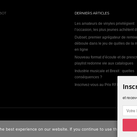
BOT
DERNIERS ARTICLES
Les amateurs de vinyles privilégient
l’occasion, les plus jeunes achètent 
Dubset, premier agrégateur de remix
déboule dans le jeu de quilles de la
en ligne
Nouveau format d’écoute et de prescri
playlist redonne vie aux catalogues
Industrie musicale et Brexit : quelles
conséquences ?
Insc
Inscrivez-vous au Prix RFI Découverte
et recev
e best experience on our website. If you continue to use this site we w
its réservés.