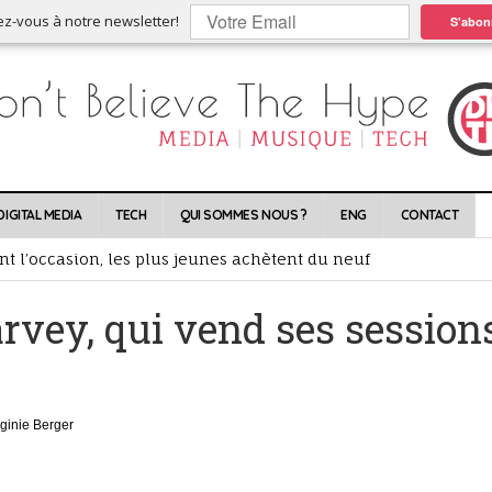
ez-vous à notre newsletter!
S'abon
DIGITAL MEDIA
TECH
QUI SOMMES NOUS ?
ENG
CONTACT
nt l’occasion, les plus jeunes achètent du neuf
ixes, déboule dans le jeu de quilles de la musique en ligne
rvey, qui vend ses session
scription, la playlist redonne vie aux catalogues
lles conséquences ?
rtes !
rginie Berger