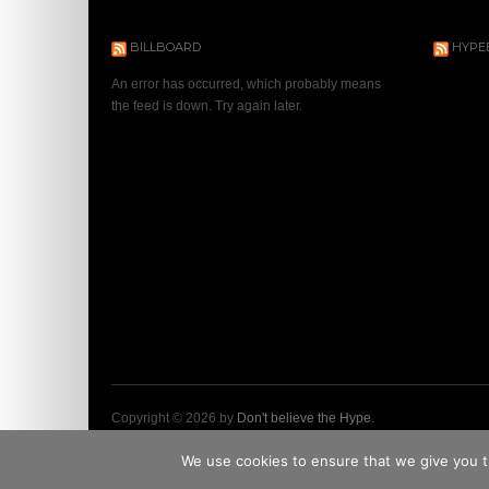
BILLBOARD
HYPE
An error has occurred, which probably means
the feed is down. Try again later.
Copyright © 2026 by
Don't believe the Hype
.
Designed by
Samantha Fuster-Vinuesa
&
BustedWebsites
We use cookies to ensure that we give you th
Contenu soumis au Code de la Propriété Intellectuelle - Tous dro