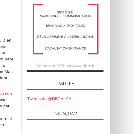
n
….) en
venu
r un
mon père
 la
oir Mac
font
TWITTER
 de son
Tweets de @DBTH_AA
avait
ue par
INSTAGRAM
eurs et
des