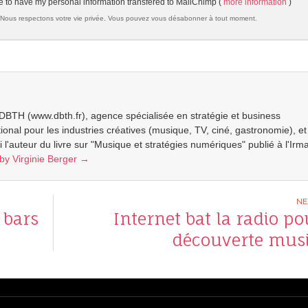
e to have my personal information transfered to MailChimp (
more information
)
Nous respectons votre vie privée. Vous pouvez vous désabonner à tout moment.
e DBTH (www.dbth.fr), agence spécialisée en stratégie et business
al pour les industries créatives (musique, TV, ciné, gastronomie), et
i l'auteur du livre sur "Musique et stratégies numériques" publié à l'Irma
 by Virginie Berger
→
 bars
Internet bat la radio po
découverte musi