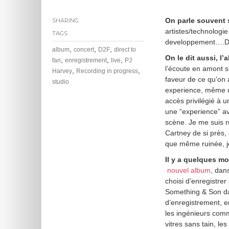
e
m
On parle souvent s
SHARING
b
artistes/technologi
e
TAGS
developpement….Du
r
,
,
,
album
concert
D2F
direct to
2
On le dit aussi, l’
,
,
,
fan
enregistrement
live
PJ
,
l’écoute en amont s
2
,
,
Harvey
Recording in progress
faveur de ce qu’on 
0
studio
1
experience, même u
5
accès privilégié à 
une “experience” av
scène. Je me suis r
Cartney de si près,
que même ruinée, je
Il y a quelques mo
nouvel album
, dan
choisi d’enregistrer
Something & Son d
d’enregistrement, e
les ingénieurs com
vitres sans tain, le