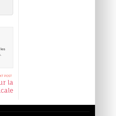
 les
.
ur la
cale