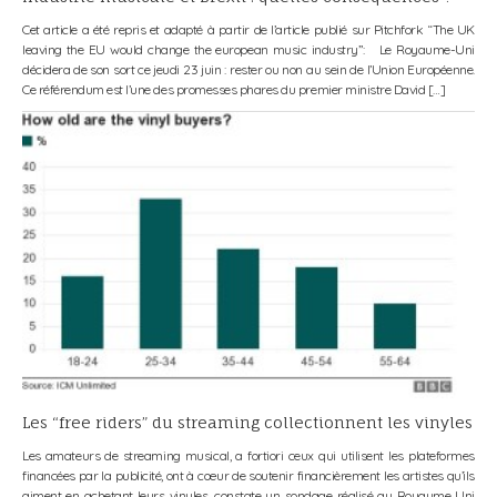
en charge d
article a été repris et adapté à partir de l’article publié sur Pitchfork “The UK
journaliste
ving the EU would change the european music industry”: Le Royaume-Uni
conformer à
dera de son sort ce jeudi 23 juin : rester ou non au sein de l’Union Européenne.
annonçons l
éférendum est l’une des promesses phares du premier ministre David […]
Quelle e
 “free riders” du streaming collectionnent les vinyles
sociaux
amateurs de streaming musical, a fortiori ceux qui utilisent les plateformes
ncées par la publicité, ont à cœur de soutenir financièrement les artistes qu’ils
C’est LA g
ent en achetant leurs vinyles, constate un sondage réalisé au Royaume Uni
personnes e