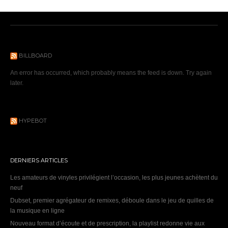
BILLBOARD
An error has occurred, which probably means the feed is down. Try again
later.
HYPEBOT
DERNIERS ARTICLES
Les amateurs de vinyles privilégient l’occasion, les plus jeunes achètent du
neuf
Dubset, premier agrégateur de remixes, déboule dans le jeu de quilles de
la musique en ligne
Nouveau format d’écoute et de prescription, la playlist redonne vie aux