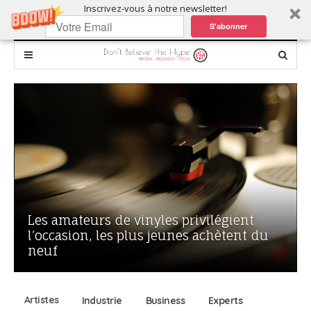
Inscrivez-vous à notre newsletter!
S'abonner
Les amateurs de vinyles privilégient
Dubs
l’occasion, les plus jeunes achètent du
débo
neuf
musi
Artistes
Industrie
Business
Experts