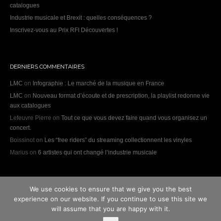
catalogues
Industrie musicale et Brexit : quelles conséquences ?
Inscrivez-vous au Prix RFI Découvertes !
DERNIERS COMMENTAIRES
LMC
on
Infographie : Le marché de la musique en France
LMC
on
Nouveau format d’écoute et de prescription, la playlist redonne vie
aux catalogues
Lefeuvre Pierre
on
Tout ce que vous devez faire quand vous organisez un
concert.
Boissinot
on
Les “free riders” du streaming collectionnent les vinyles
Marius
on
6 artistes qui ont changé l’industrie musicale
We use cookies to ensure that we give you the best
Copyright © 2026 by
Don't believe the Hype
.
experience on our website. If you continue to use this site we
Designed by
Samantha Fuster-Vinuesa
&
BustedWebsites
will assume that you are happy with it.
Contenu soumis au Code de la Propriété Intellectuelle - Tous droits