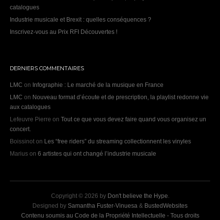
catalogues
Industrie musicale et Brexit : quelles conséquences ?
Inscrivez-vous au Prix RFI Découvertes !
DERNIERS COMMENTAIRES
LMC
on
Infographie : Le marché de la musique en France
LMC
on
Nouveau format d’écoute et de prescription, la playlist redonne vie
aux catalogues
Lefeuvre Pierre
on
Tout ce que vous devez faire quand vous organisez un
concert.
Boissinot
on
Les “free riders” du streaming collectionnent les vinyles
Marius
on
6 artistes qui ont changé l’industrie musicale
Copyright © 2026 by
Don't believe the Hype
.
Designed by
Samantha Fuster-Vinuesa
&
BustedWebsites
Contenu soumis au Code de la Propriété Intellectuelle - Tous droits