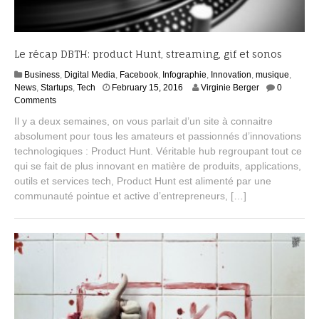
Le récap DBTH: product Hunt, streaming, gif et sonos
Business
,
Digital Media
,
Facebook
,
Infographie
,
Innovation
,
musique
,
News
,
Startups
,
Tech
February 15, 2016
Virginie Berger
0
Comments
Il y a deux semaines, on vous parlait d’un site à connaitre
absolument pour tous les amateurs et passionnés d’innovations
technologiques : Product Hunt. Véritable hub regroupant tout ce
qui se fait de plus innovant en matière de produits, applications,
outils et services tech, Product Hunt est alimenté par une
communauté pointue et active d’entrepreneurs, […]