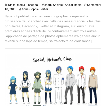
Digital Media
,
Facebook
,
Réseaux Sociaux
,
Social Media
September
S
10, 2015
Anne-Sophie Bertier
e
Hypebot publiait il y a peu une infographie comparant la
p
croissance de Snapchat avec celle des réseaux sociaux les plus
t
populaires, Facebook, Twitter et Instagram, sur leurs quatre
e
m
premières années d’activité. Si contrairement aux trois autres
b
l’application de partage de photos éphémères n’a généré aucun
e
revenu sur ce laps de temps, sa trajectoire de croissance […]
r
2
5
,
2
0
1
5