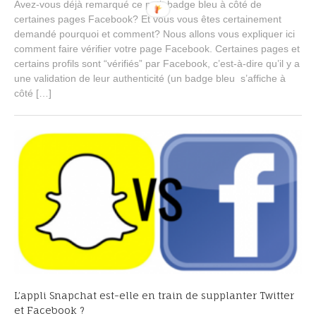
Avez-vous déjà remarqué ce petit badge bleu à côté de
e
certaines pages Facebook? Et vous vous êtes certainement
m
demandé pourquoi et comment? Nous allons vous expliquer ici
b
e
comment faire vérifier votre page Facebook. Certaines pages et
r
certains profils sont “vérifiés” par Facebook, c’est-à-dire qu’il y a
2
une validation de leur authenticité (un badge bleu s’affiche à
4
côté […]
,
2
0
1
5
L’appli Snapchat est-elle en train de supplanter Twitter
et Facebook ?