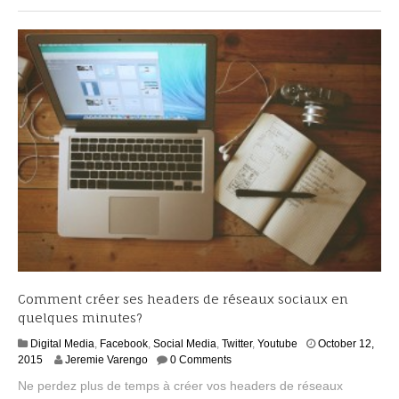
6
,
2
0
1
5
Comment créer ses headers de réseaux sociaux en
quelques minutes?
Digital Media
,
Facebook
,
Social Media
,
Twitter
,
Youtube
October 12,
N
2015
Jeremie Varengo
0 Comments
o
Ne perdez plus de temps à créer vos headers de réseaux
v