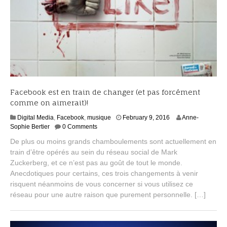
Facebook est en train de changer (et pas forcément
comme on aimerait)!
M
Digital Media
,
Facebook
,
musique
February 9, 2016
Anne-
a
Sophie Bertier
0 Comments
r
De plus ou moins grands chamboulements sont actuellement en
c
train d’être opérés au sein du réseau social de Mark
h
Zuckerberg, et ce n’est pas au goût de tout le monde.
3
,
Anecdotiques pour certains, ces trois changements à venir
2
risquent néanmoins de vous concerner si vous utilisez ce
0
réseau pour une autre raison que purement personnelle. […]
1
6