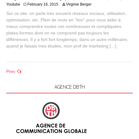
J
Youtube
February 16, 2015
Virginie Berger
u
Sur ce site, on parle très souvent réseaux sociaux, utilisation,
l
optimisation, etc..Plein de mots en “tion” pour vous aider à
y
mieux comprendre toutes ces nombreuses et compliquées
2
6
plates-formes dont on ne comprend pas toujours les
,
différences. Il y a fort fort longtemps, dans un autre millénaire,
2
quand je faisais mes études, mon prof de marketing […]
0
1
5
Posts
Prev
navigation
AGENCE DBTH