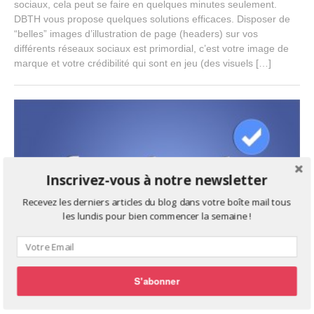
sociaux, cela peut se faire en quelques minutes seulement.
e
DBTH vous propose quelques solutions efficaces. Disposer de
m
b
“belles” images d’illustration de page (headers) sur vos
e
différents réseaux sociaux est primordial, c’est votre image de
r
marque et votre crédibilité qui sont en jeu (des visuels […]
2
4
,
2
0
1
5
Inscrivez-vous à notre newsletter
Recevez les derniers articles du blog dans votre boîte mail tous
les lundis pour bien commencer la semaine !
Comment faire vérifier votre page Facebook?
S'abonner
N
Digital Media
,
Facebook
,
Social Media
October 5, 2015
Jeremie
o
Varengo
v