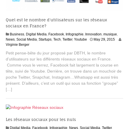
Quel est le nombre d’utilisateurs sur les réseaux
sociaux en France?
Business
,
Digital Media
,
Facebook
,
Infographie
,
Innovation
,
musique
,
N
News
,
Social Media
,
Startups
,
Tech
,
Twitter
,
Youtube
May 29, 2015
o
Virginie Berger
v
Petit pense-bête du jour proposé par DBTH, le nombre
e
d’utilisateurs sur les différents réseaux sociaux en France.
m
Comme vous le verrez, Facebook fait largement la course en
b
e
tête, suivi de Youtube. Derrière, on trouve dans un mouchoir de
r
poche Twitter, Snapchat, Instagram…Whatsapp est aussi très
2
présent. D’ailleurs, c’est un outil qui sous sa fonction “groupe”
4
[…]
,
2
0
1
5
Les réseaux sociaux pour les nuls
Digital Media
,
Facebook
,
Infographie
,
News
,
Social Media
,
Twitter
,