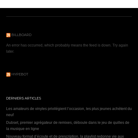
BILLBOARD
An error has occurred, which probably means the feed is down. Try again
later.
HYPEBOT
DERNIERS ARTICLES
Les amateurs de vinyles privilégient l’occasion, les plus jeunes achètent du
neuf
Dubset, premier agrégateur de remixes, déboule dans le jeu de quilles de
la musique en ligne
Nouveau format d’écoute et de prescription, la playlist redonne vie aux