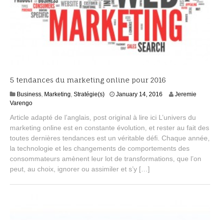
5 tendances du marketing online pour 2016
F
Business
,
Marketing
,
Stratégie(s)
January 14, 2016
Jeremie
e
Varengo
b
Article adapté de l’anglais, post original à lire ici L’univers du
r
marketing online est en constante évolution, et rester au fait des
u
toutes dernières tendances est un véritable défi. Chaque année,
a
r
la technologie et les changements de comportements des
y
consommateurs amènent leur lot de transformations, que l’on
3
peut, au choix, ignorer ou assimiler et s’y […]
,
2
0
1
6