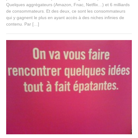
t
Quelques aggrégateurs (Amazon, Fnac, Netflix…) et 6 milliards
3
de consommateurs. Et des deux, ce sont les consommateurs
,
qui y gagnent le plus en ayant accès à des niches infinies de
2
contenu. Par […]
0
1
5