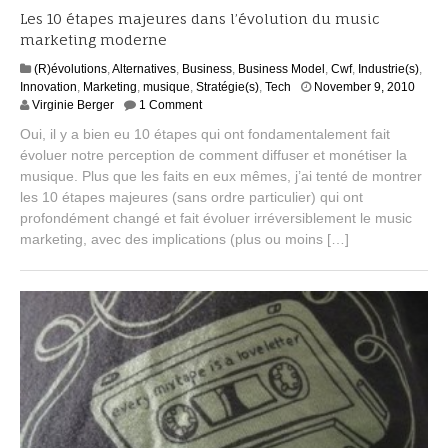
Les 10 étapes majeures dans l’évolution du music
marketing moderne
(R)évolutions
,
Alternatives
,
Business
,
Business Model
,
Cwf
,
Industrie(s)
,
A
Innovation
,
Marketing
,
musique
,
Stratégie(s)
,
Tech
November 9, 2010
u
Virginie Berger
1 Comment
g
Oui, il y a bien eu 10 étapes qui ont fondamentalement fait
u
évoluer notre perception de comment diffuser et monétiser la
s
musique. Plus que les faits en eux mêmes, j’ai tenté de montrer
t
3
les 10 étapes majeures (sans ordre particulier) qui ont
,
profondément changé et fait évoluer irréversiblement le music
2
marketing, avec des implications (plus ou moins […]
0
1
5