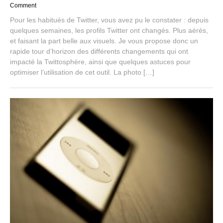
u
Comment
g
Pour les habitués de Twitter, vous avez pu le constater : depuis
u
quelques semaines, les profils Twitter ont changés. Plus aérés,
s
et faisant la part belle aux visuels. Je vous propose donc un
t
7
rapide tour d’horizon des différents changements qui ont
,
impacté la Twittosphère, ainsi que quelques astuces pour
2
optimiser l’utilisation de cet outil. La photo […]
0
1
5