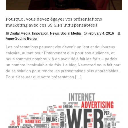
Pourquoi vous devez égayer vos présentations
marketing avec ces 39 GIFs indispensables !
M
Digital Media
,
Innovation
,
News
,
Social Media
February 4, 2016
a
Anne-Sophie Bertier
r
Les présentations peuvent vite devenir un lent et douloureux
c
calvaire, autant pour l’intervenant que pour son audience, et
h
nous sommes nombreux à en avoir déjà fait les frais – parfois
3
,
un nombre incalculable de fois. Le blog Newscred nous fait part
2
de sa solution pour rendre les présentations plus appréciables.
0
Pour s’assurer que votre présentation […]
1
6