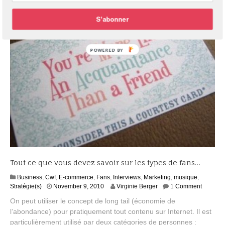
S'abonner
Tout ce que vous devez savoir sur les types de fans…
Business
,
Cwf
,
E-commerce
,
Fans
,
Interviews
,
Marketing
,
musique
,
A
Stratégie(s)
November 9, 2010
Virginie Berger
1 Comment
u
On peut utiliser le concept de long tail (économie de
g
l’abondance) pour pratiquement tout contenu sur Internet. Il est
u
particulièrement utilisé par deux catégories de personnes :
s