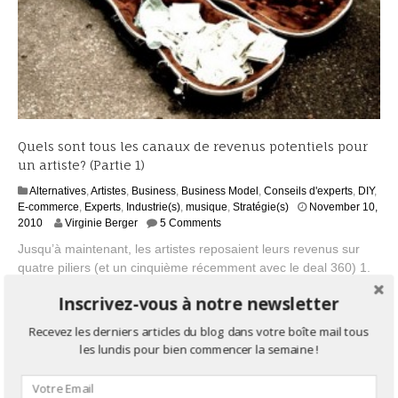
Quels sont tous les canaux de revenus potentiels pour
un artiste? (Partie 1)
Alternatives
,
Artistes
,
Business
,
Business Model
,
Conseils d'experts
,
DIY
,
E-commerce
,
Experts
,
Industrie(s)
,
musique
,
Stratégie(s)
November 10,
J
2010
Virginie Berger
5 Comments
u
Jusqu’à maintenant, les artistes reposaient leurs revenus sur
l
quatre piliers (et un cinquième récemment avec le deal 360) 1.
y
Les tournées Les tournées sont extrêmement importantes, pour
3
Inscrivez-vous à notre newsletter
0
l’artiste comme le public. La raison d’être d’une majorité des
,
artistes est de jouer en live, de rentrer en contact direct avec le
Recevez les derniers articles du blog dans votre boîte mail tous
2
public. Le public continue à payer pour […]
les lundis pour bien commencer la semaine !
0
1
5