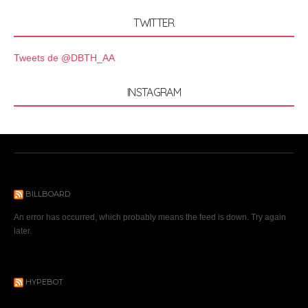
TWITTER
Tweets de @DBTH_AA
INSTAGRAM
BILLBOARD
An error has occurred, which probably means the feed is down. Try again
later.
HYPEBOT