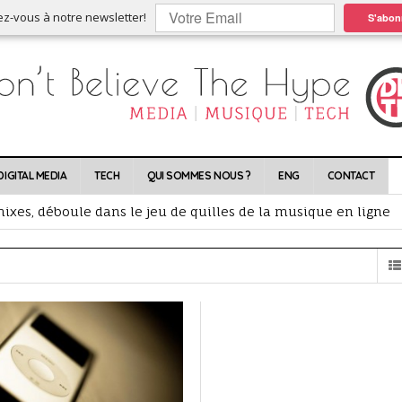
ez-vous à notre newsletter!
S'abon
DIGITAL MEDIA
TECH
QUI SOMMES NOUS ?
ENG
CONTACT
nt l’occasion, les plus jeunes achètent du neuf
ixes, déboule dans le jeu de quilles de la musique en ligne
scription, la playlist redonne vie aux catalogues
lles conséquences ?
rtes !