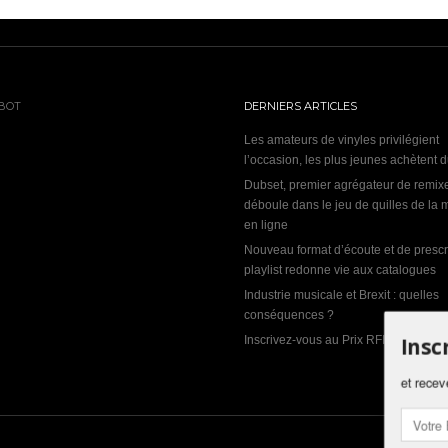
BOT
DERNIERS ARTICLES
Les amateurs de vinyles privilégient
l’occasion, les plus jeunes achètent 
Dubset, premier agrégateur de remix
déboule dans le jeu de quilles de la
en ligne
Nouveau format d’écoute et de prescri
playlist redonne vie aux catalogues
Industrie musicale et Brexit : quelles
conséquences ?
Insc
Inscrivez-vous au Prix RFI Découverte
et recev