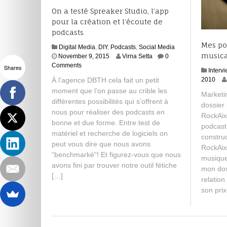
On a testé Spreaker Studio, l’app
pour la création et l’écoute de
podcasts
Mes po
Digital Media
,
DIY
,
Podcasts
,
Social Media
musica
D
November 9, 2015
Virna Setta
0
e
Comments
Shares
Interv
c
S
À l’agence DBTH cela fait un petit
2010
e
e
moment que l’on passe au crible les
m
Marketi
p
différentes possibilités qui s’offrent à
b
dossier
t
e
nous pour réaliser des podcasts en
RockAix
e
r
bonne et due forme. Entre test de
m
podcast
4
matériel et recherche de logiciels on
b
constru
,
e
peut vous dire que nous avons
2
RockAixp
r
“benchmarké”! Et figurez-vous que nous
0
musique
2
avons fini par trouver notre outil fétiche
1
mon doss
,
5
[…]
relation
2
0
son pri
1
4