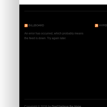
BILLBOARD
HYPE
An error has occurred, which probably means
the feed is down. Try again later.
Copyright © 2026 by
Don't believe the Hype
.