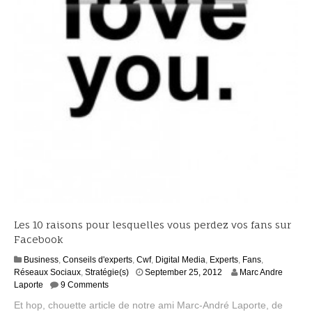
Les 10 raisons pour lesquelles vous perdez vos fans sur
Facebook
Business
,
Conseils d'experts
,
Cwf
,
Digital Media
,
Experts
,
Fans
,
S
Réseaux Sociaux
,
Stratégie(s)
September 25, 2012
Marc Andre
e
Laporte
9 Comments
p
Et hop, chouette article de notre ami Marc-André Laporte, de
t