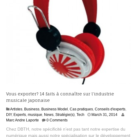
Vous exporter? 14 faits à connaître sur l’industrie
musicale japonaise
Artistes
,
Business
,
Business Model
,
Cas pratiques
,
Conseils d'experts
,
A
DIY
,
Experts
,
musique
,
News
,
Stratégie(s)
,
Tech
March 31, 2014
u
Marc Andre Laporte
0 Comments
g
Chez DBTH, notre spécificité n’est pas tant notre expertise du
u
numérique mais aussi notre spécialisation sur le développement
s