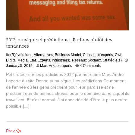
2012, musique et prédictions….Parlons plutôt des
tendances
(R)évolutions
,
Alternatives
,
Business Model
,
Conseils d'experts
,
Cwf
,
Digital Media
,
Etat
,
Experts
,
Industrie(s)
,
Réseaux Sociaux
,
Stratégie(s)
S
January 5, 2012
Marc Andre Laporte
4 Comments
e
Petit retour sur les prédictions 2012 par notre ami Marc André
p
Laporte du site Donne ta musique. Les prédictions Ce moment
t
de l’année où les gens prêchent pour leur paroisse et ne
e
m
prédisent que de bonnes choses pour le domaine dans lequel ils
b
travaillent. Et c’est normal. J’ai donc décidé d’être le plus neutre
e
possible […]
r
2
,
2
Posts
Prev
0