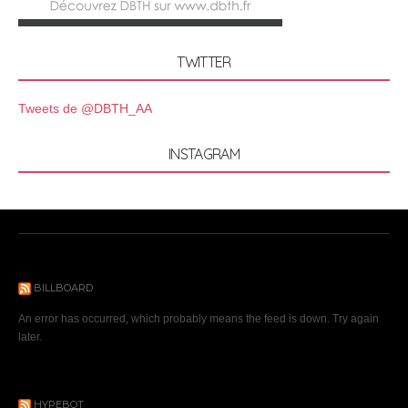
TWITTER
Tweets de @DBTH_AA
INSTAGRAM
BILLBOARD
An error has occurred, which probably means the feed is down. Try again
later.
HYPEBOT