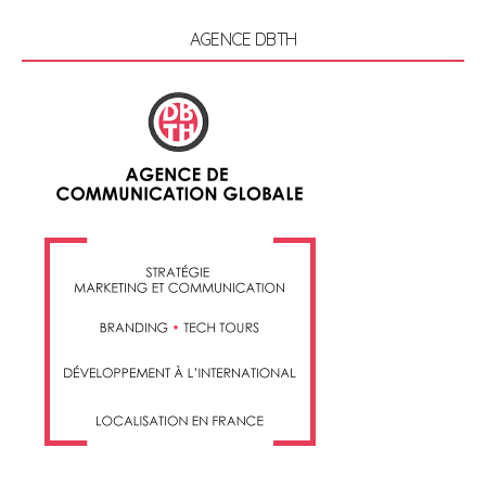
1
navigation
4
AGENCE DBTH