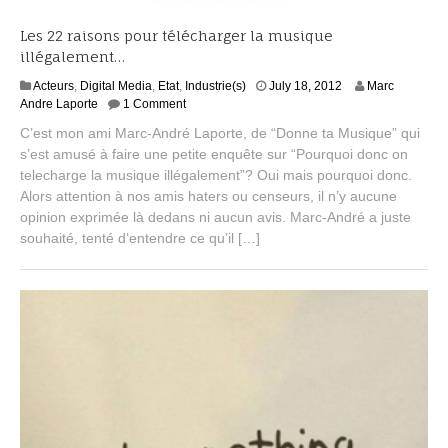
Les 22 raisons pour télécharger la musique
illégalement…
S
Acteurs
,
Digital Media
,
Etat
,
Industrie(s)
July 18, 2012
Marc
e
Andre Laporte
1 Comment
p
C’est mon ami Marc-André Laporte, de “Donne ta Musique” qui
t
s’est amusé à faire une petite enquête sur “Pourquoi donc on
e
telecharge la musique illégalement”? Oui mais pourquoi donc.
m
b
Alors attention à nos amis haters ou censeurs, il n’y aucune
e
opinion exprimée là dedans ni aucun avis. Marc-André a juste
r
souhaité, tenté d’entendre ce qu’il […]
2
,
2
0
1
4