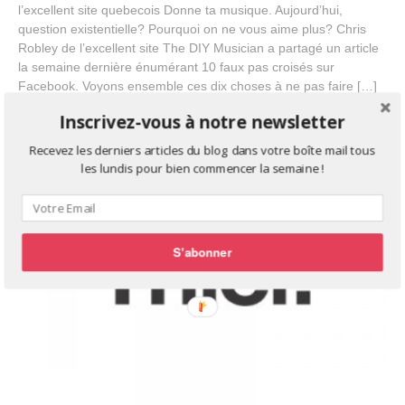
l’excellent site quebecois Donne ta musique. Aujourd’hui,
e
question existentielle? Pourquoi on ne vous aime plus? Chris
m
b
Robley de l’excellent site The DIY Musician a partagé un article
e
la semaine dernière énumérant 10 faux pas croisés sur
r
Facebook. Voyons ensemble ces dix choses à ne pas faire […]
2
,
Inscrivez-vous à notre newsletter
2
0
Recevez les derniers articles du blog dans votre boîte mail tous
1
les lundis pour bien commencer la semaine !
4
S'abonner