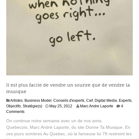
Il est plus facile de vendre un sourire que de vendre la
musique
Artistes
,
Business Model
,
Conseils d'experts
,
Cwf
,
Digital Media
,
Experts
,
S
Objectifs
,
Stratégie(s)
May 25, 2012
Marc Andre Laporte
4
e
Comments
p
On continue notre semaine avec un de nos amis
t
Quebecois, Marc André Laporte, du site Donne Ta Musique. En
e
ces jours sombres Au Quebec, où la fameuse loi 78 restreint les
m