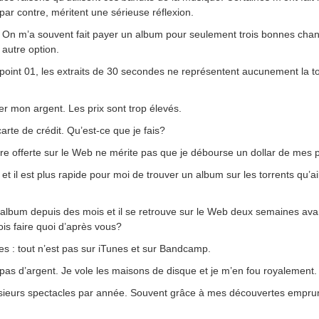
par contre, méritent une sérieuse réflexion.
. On m’a souvent fait payer un album pour seulement trois bonnes cha
 autre option.
 point 01, les extraits de 30 secondes ne représentent aucunement la to
r mon argent. Les prix sont trop élevés.
carte de crédit. Qu’est-ce que je fais?
ore offerte sur le Web ne mérite pas que je débourse un dollar de mes 
 et il est plus rapide pour moi de trouver un album sur les torrents qu’ai
e album depuis des mois et il se retrouve sur le Web deux semaines ava
ois faire quoi d’après vous?
s : tout n’est pas sur iTunes et sur Bandcamp.
it pas d’argent. Je vole les maisons de disque et je m’en fou royalement.
lusieurs spectacles par année. Souvent grâce à mes découvertes empru