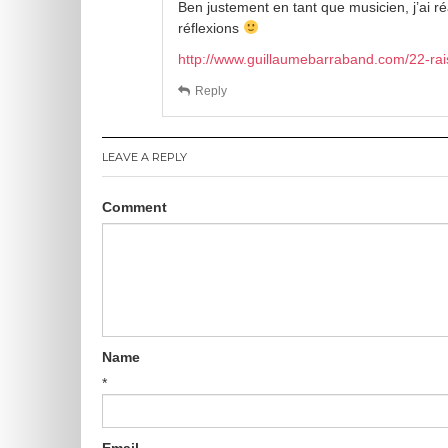
Ben justement en tant que musicien, j’ai r
réflexions
http://www.guillaumebarraband.com/22-rai
Reply
LEAVE A REPLY
Comment
Name
*
Email