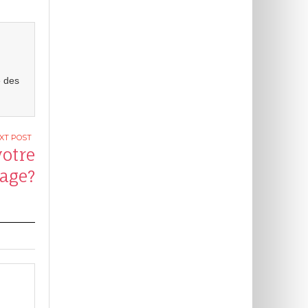
e des
votre
age?