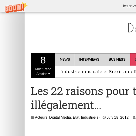
Inscriv
Les amateurs de vinyles privilégie
Dubset, premier agrégateur de rem
8
NEWS
INTERVIEWS
BUSINESS
Nouveau format d’écoute et de pre
Must Read
Industrie musicale et Brexit : que
Articles
Inscrivez-vous au Prix RFI Découve
Les 22 raisons pour 
illégalement…
S
Acteurs
,
Digital Media
,
Etat
,
Industrie(s)
July 18, 2012
e
p
t