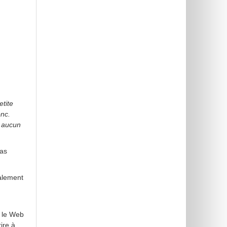
etite
onc.
i aucun
pas
galement
s
r le Web
ire à