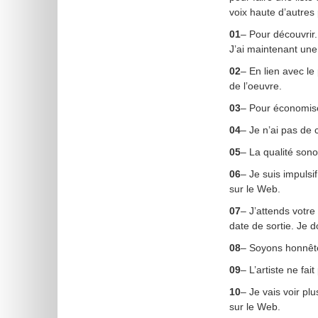
voix haute d’autres 
01
– Pour découvrir
J’ai maintenant une
02
– En lien avec le
de l’oeuvre.
03
– Pour économise
04
– Je n’ai pas de 
05
– La qualité son
06
– Je suis impulsif
sur le Web.
07
– J’attends votr
date de sortie. Je d
08
– Soyons honnête
09
– L’artiste ne fa
10
– Je vais voir p
sur le Web.