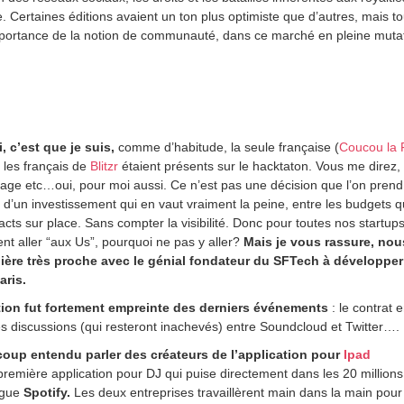
. Certaines éditions avaient un ton plus optimiste que d’autres, mais to
mportance de la notion de communauté, dans ce marché en pleine mutat
i, c’est que je suis,
comme d’habitude, la seule française (
Coucou la 
, les français de
Blitzr
étaient présents sur le hacktaton. Vous me direz, 
age etc…oui, pour moi aussi. Ce n’est pas une décision que l’on prend
it d’un investissement qui en vaut vraiment la peine, entre les budgets q
acts sur place. Sans compter la visibilité. Donc pour toutes nos startup
ent aller “aux Us”, pourquoi ne pas y aller?
Mais je vous rassure, nou
ière très proche avec le génial fondateur du SFTech à développer
aris.
ition fut fortement empreinte des derniers événements
: le contrat 
les discussions (qui resteront inachevés) entre Soundcloud et Twitter….
up entendu parler des créateurs de l’application pour
Ipad
 première application pour DJ qui puise directement dans les 20 million
ogue
Spotify.
Les deux entreprises travaillèrent main dans la main pour