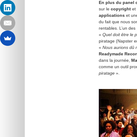
En plus du panel d
sur le
copyright
et
applications
et une
du fait que nous s
rentables. L’un des
«
Quel doit être le 
piratage (Napster en
«
Nous aurions dû m
Readymade Recor
dans la journée,
Ma
comme un outil pro
piratage
».