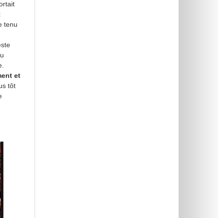
rtait
t
e tenu
este
du
e.
ent et
us tôt
e