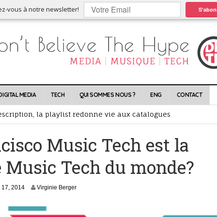
ez-vous à notre newsletter!
S'abon
nt l’occasion, les plus jeunes achètent du neuf
DIGITAL MEDIA
TECH
QUI SOMMES NOUS ?
ENG
CONTACT
ixes, déboule dans le jeu de quilles de la musique en ligne
scription, la playlist redonne vie aux catalogues
lles conséquences ?
cisco Music Tech est la
rtes !
ce Music Tech du monde?
A
 17, 2014
Virginie Berger
u
g
u