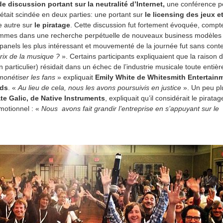
e discussion portant sur la neutralité d’Internet,
une conférence po
 était scindée en deux parties: une portant sur
le licensing des jeux e
 autre sur
le piratage
. Cette discussion fut fortement évoquée, compt
ommes dans une recherche perpétuelle de nouveaux business modèles
 panels les plus intéressant et mouvementé de la journée fut sans cont
prix de la musique ?
». Certains participants expliquaient que la raison 
 particulier) résidait dans un échec de l’industrie musicale toute entièr
onétiser les fans
» expliquait
Emily White de Whitesmith Entertainm
ds
. «
Au lieu de cela, nous les avons poursuivis en justice
». Un peu pl
te Galic, de Native Instruments
, expliquait qu’il considérait le piratag
motionnel : «
Nous avons fait grandir l’entreprise en s’appuyant sur le