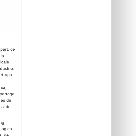
part, ce
ets
icale
dustrie.
art-ups
ici,
“partage
mes de
ssi de
ng,
ologies
s, de