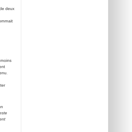
 de deux
sommait
 moins
ent
tenu.
ter
un
este
ent