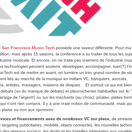
u
San Francisco Music Tech
possède une saveur différente. Pour ma 
ition, mais après 15 saisons, la conférence a su traiter de tous les suj
dustrie musicale. Et encore, on ne traite pas vraiment de l’industrie mus
es technologies peuvent soutenir, développer, accompagner, tuer(?) l’in
sicTech est de mettre en avant, en lumière un très grand nombre de st
ment liés au marché de la musique en mêlant VC, banquiers, avocats,
a, artistes, managers, maisons de disques….Et surtout ce qui est bien 
s débats (ou du manque de débats) et pleurnicheries habituelles sur le 
artage de l’argent!) ou sur les méchants (au choix): pirates, plates-for
qui n’ont rien compris. Il y a une vraie notion de communauté, mais au
 plaise ou non aux sponsors..
vices et financements avec de nombreux VC sur place,
de streami
targeting publicitaires, mobilité, objets connectés, les nouvelles techn
ion des réseaux sociaux, les droits et les batailles inhérentes aux royaltie