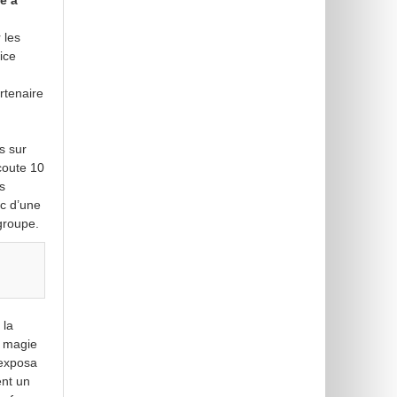
e à
 les
ice
rtenaire
s sur
écoute 10
s
nc d’une
 groupe.
 la
a magie
 exposa
nt un