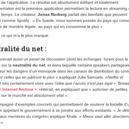
e de l’application. Le résultat est absolument édifiant et totalement
cemaker est la première application permettant la lecture en streaming
temps. Le créateur,
Jonas Norberg
parlait des bienfaits que peuvent
s comme Spotify : « En Suède, nous sommes passés du pays qui con
e de manière légale, au pays qui en consomme le plus ».
 ce qui m’a le plus marqué:
ralité du net :
renait aussi un panel de discussion (dont les échanges furent pour le
 sur la
neutralité du net
, et dans laquelle certains speakers partageai
 sur les dangers d’un monopole dans les canaux de distribution du con
t celles qui en pâtiront le plus
» expliquait Julie Samuels. «
Netflix et
très certainement vivre avec l’idée que l’accès n’est pas égal
». Brews
 Internet Archive »
, réitérait, en expliquant que «
autoriser de petites
r sur le marché est absolument vital
».
mpagné d’exemples concrets qui permettaient de soutenir la bataille d’
 en appelant le gouvernement à se joindre aux efforts existants. «
Je dét
ire aux membres du congrès
» explique Khale. «
Mieux vaut aller directem
».