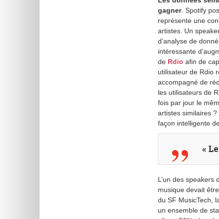
Les données sembl
gagner
. Spotify po
représente une cont
artistes. Un speake
d’analyse de donnée
intéressante d’augm
de
Rdio
afin de cap
utilisateur de Rdio 
accompagné de rédu
les utilisateurs de 
fois par jour le mê
artistes similaires 
façon intelligente d
« L
L’un des speakers d
musique devait êtr
du SF MusicTech, la
un ensemble de stat