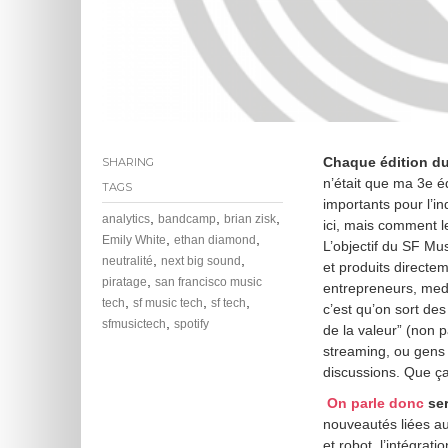
Chaque édition d
SHARING
n’était que ma 3e éd
TAGS
importants pour l’in
,
,
,
analytics
bandcamp
brian zisk
ici, mais comment l
,
,
Emily White
ethan diamond
L’objectif du SF Mu
,
,
neutralité
next big sound
et produits directe
,
piratage
san francisco music
entrepreneurs, medi
,
,
,
tech
sf music tech
sf tech
c’est qu’on sort de
,
sfmusictech
spotify
de la valeur” (non p
streaming, ou gens 
discussions. Que ça
On parle donc
ser
nouveautés liées au 
et robot, l’intégrat