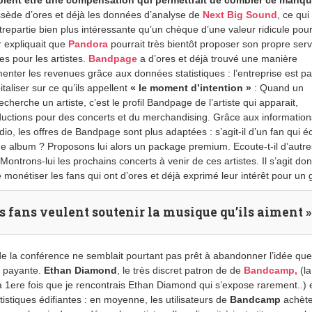
ent être une compensation qui permettrait de combler ce manqu
ssède d’ores et déjà les données d’analyse de
Next Big Sound
, ce qui
repartie bien plus intéressante qu’un chèque d’une valeur ridicule pour
r expliquait que
Pandora
pourrait très bientôt proposer son propre serv
s pour les artistes.
Bandpage
a d’ores et déjà trouvé une manière
enter les revenues grâce aux données statistiques : l’entreprise est pa
italiser sur ce qu’ils appellent
« le moment d’intention »
: Quand un
recherche un artiste, c’est le profil Bandpage de l’artiste qui apparait,
ctions pour des concerts et du merchandising. Grâce aux information
Rdio, les offres de Bandpage sont plus adaptées : s’agit-il d’un fan qui 
me album ? Proposons lui alors un package premium. Ecoute-t-il d’autre
? Montrons-lui les prochains concerts à venir de ces artistes. Il s’agit do
e monétiser les fans qui ont d’ores et déjà exprimé leur intérêt pour un
es fans veulent soutenir la musique qu’ils aiment »
e la conférence ne semblait pourtant pas prêt à abandonner l’idée que
e payante.
Ethan Diamond
, le très discret patron de de
Bandcamp,
(l
 1ere fois que je rencontrais Ethan Diamond qui s’expose rarement..)
istiques édifiantes : en moyenne, les utilisateurs de
Bandcamp
achète