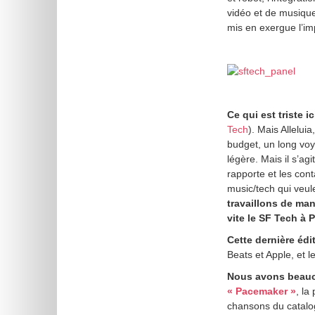
vidéo et de musique
mis en exergue l’i
Ce qui est triste ic
Tech
). Mais Alleluia
budget, un long voy
légère. Mais il s’ag
rapporte et les cont
music/tech qui veul
travaillons de man
vite le SF Tech à P
Cette dernière éd
Beats et Apple, et 
Nous avons beauco
« Pacemaker »
, la
chansons du catal