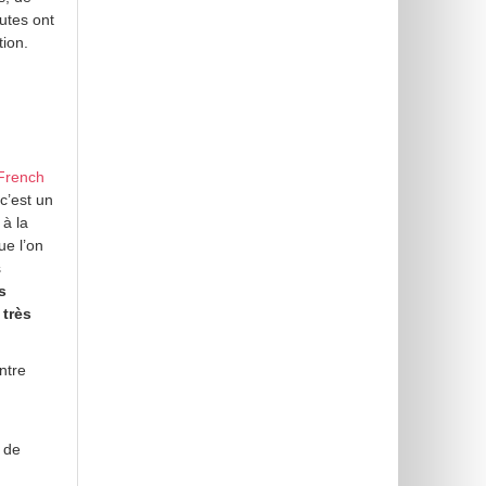
utes ont
ion.
French
c’est un
 à la
ue l’on
s
s
 très
entre
s de