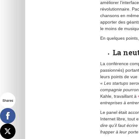
améliorer l’interfac
révolutionnaire. Pa
chansons en même 
apporter des géant
le moins de musiqu
En quelques points,
La neut
La conférence comp
passionnés) portant
leurs points de vue
«
Les startups seron
compagnie pourront 
Kahle, travaillant à
«
Shares
entreprises à entre
Le panel était acco
Internet libre, tout
dire qu’il faut écr
frapper à leur porte