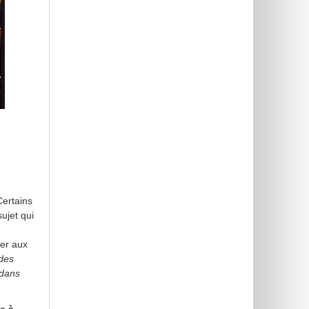
Certains
sujet qui
ner aux
 des
 dans