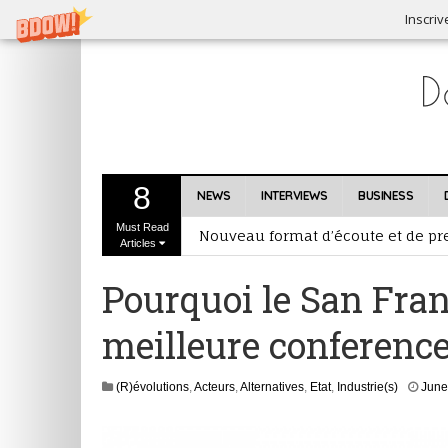
Inscriv
Les amateurs de vinyles privilégie
8
NEWS
INTERVIEWS
BUSINESS
Dubset, premier agrégateur de rem
Must Read
Nouveau format d’écoute et de pre
Articles
Industrie musicale et Brexit : que
Pourquoi le San Fran
Inscrivez-vous au Prix RFI Découve
meilleure conferen
(R)évolutions
,
Acteurs
,
Alternatives
,
Etat
,
Industrie(s)
June