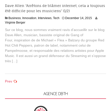
Dave Allen “Arrêtons de blâmer internet, cela a toujours
été difficile pour les musiciens” (1/2)
J
Business
,
Innovation
,
Interviews
,
Tech
December 14, 2015
a
Virginie Berger
n
Sur ce blog, nous sommes vraiment ravis d’accueillir sur le blog
u
Dave Allen, musician, bassiste original de Gang of
a
Four, inspiration de de Michael « Flea » Balzary du groupe Red
r
y
Hot Chili Peppers, patron de label, notamment celui de
2
Pampelmoose, et responsable des relations artistes pour Apple
0
Music. Il est aussi un grand défenseur du Streaming et s’oppose
,
très […]
2
0
1
6
Posts
Prev
navigation
AGENCE DBTH