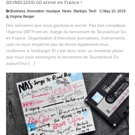
SOUNDCLOUD GO arrive en France !
J
Business
,
Innovation
,
musique
,
News
,
Startups
,
Tech
May 10, 2016
u
Virginie Berger
l
Des semaines que nous gardons le secret. Pas très compliqué,
y
l’Agence DBTH est en charge du lancement de Soundcloud Go
2
en France. Organisation d’interviews journalistes, événements,
0
,
cela ne nous empêche pas de devoir également nous
2
conformer à l’embargo! Et c’est donc avec un immense plaisir
0
que nous vous annonçons le lancement de Soundcloud Go
1
aujourd’hui […]
6