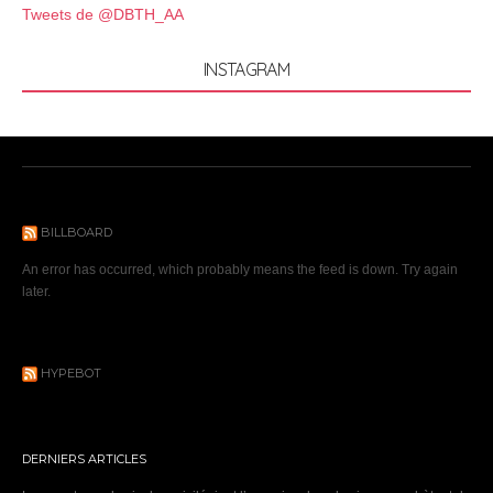
Tweets de @DBTH_AA
INSTAGRAM
BILLBOARD
An error has occurred, which probably means the feed is down. Try again
later.
HYPEBOT
DERNIERS ARTICLES