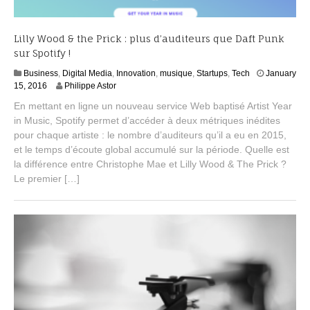
Lilly Wood & the Prick : plus d’auditeurs que Daft Punk
sur Spotify !
Business
,
Digital Media
,
Innovation
,
musique
,
Startups
,
Tech
January
J
15, 2016
Philippe Astor
a
En mettant en ligne un nouveau service Web baptisé Artist Year
n
in Music, Spotify permet d’accéder à deux métriques inédites
u
pour chaque artiste : le nombre d’auditeurs qu’il a eu en 2015,
a
r
et le temps d’écoute global accumulé sur la période. Quelle est
y
la différence entre Christophe Mae et Lilly Wood & The Prick ?
2
Le premier […]
7
,
2
0
1
6