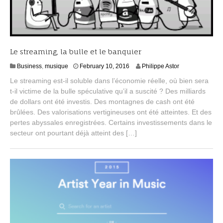
Le streaming, la bulle et le banquier
M
Business
,
musique
February 10, 2016
Philippe Astor
a
Le streaming est-il soluble dans l’économie réelle, où bien sera
r
t-il victime de la bulle spéculative qu’il a suscité ? Des milliards
c
de dollars ont été investis. Des montagnes de cash ont été
h
1
brûlées. Des valorisations vertigineuses ont été atteintes. Et des
0
pertes abyssales enregistrées. Certains investissements dans le
,
secteur ont pourtant déjà atteint des […]
2
0
1
6