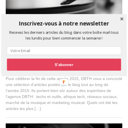
Inscrivez-vous à notre newsletter
Recevez les derniers articles du blog dans votre boîte mail tous
les lundis pour bien commencer la semaine !
Notre Best of 2015 sur DBTH? Tech, Afrique, Startups et
Musique
S'abonner
J
Business
,
Digital Media
,
Interviews
,
Tech
December 29, 2015
a
Jeremie Varengo
n
Pour célébrer la fin de cette année 2015, DBTH vous a concocté
u
une sélection d’articles postés sur le blog tout au long de
a
l’année 2015. Ils portent bien sûr autour des expertises de
r
y
l’agence DBTH: techs et outils, afrique tech, réseaux sociaux,
1
marché de la musique et marketing musical. Quels ont été les
5
articles les plus […]
,
2
0
1