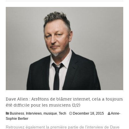
2
0
1
5
Dave Allen : Arrêtons de blâmer internet, cela a toujours
été difficile pour les musiciens (2/2)
J
Business
,
Interviews
,
musique
,
Tech
December 18, 2015
Anne-
a
Sophie Bertier
n
Retrouvez également la première partie de l’interview de Dave
u