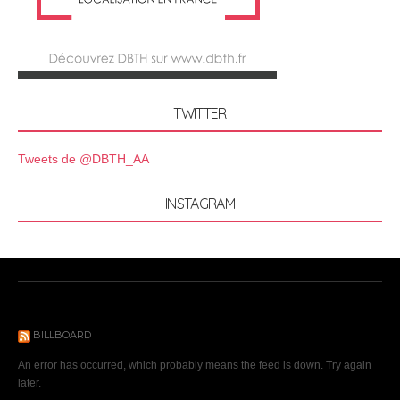
TWITTER
Tweets de @DBTH_AA
INSTAGRAM
BILLBOARD
An error has occurred, which probably means the feed is down. Try again
later.