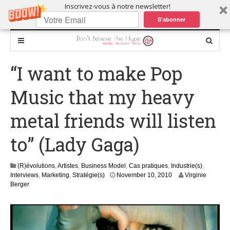
Inscrivez-vous à notre newsletter!
S'abonner
“I want to make Pop
Music that my heavy
metal friends will listen
to” (Lady Gaga)
(R)évolutions
,
Artistes
,
Business Model
,
Cas pratiques
,
Industrie(s)
,
S
Interviews
,
Marketing
,
Stratégie(s)
November 10, 2010
Virginie
e
Berger
p
t
e
m