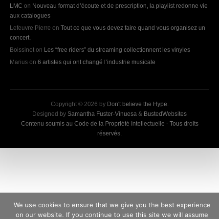
LMC
on
Nouveau format d’écoute et de prescription, la playlist redonne vie
aux catalogues
Lefeuvre Pierre
on
Tout ce que vous devez faire quand vous organisez un
concert.
Boissinot
on
Les “free riders” du streaming collectionnent les vinyles
Marius
on
6 artistes qui ont changé l’industrie musicale
Copyright © 2026 by
Don't believe the Hype
.
Designed by
Samantha Fuster-Vinuesa
&
BustedWebsites
Contenu soumis au Code de la Propriété Intellectuelle - Tous droits
réservés.
We use cookies to ensure that we give you the best experience
on our website. If you continue to use this site we will assume