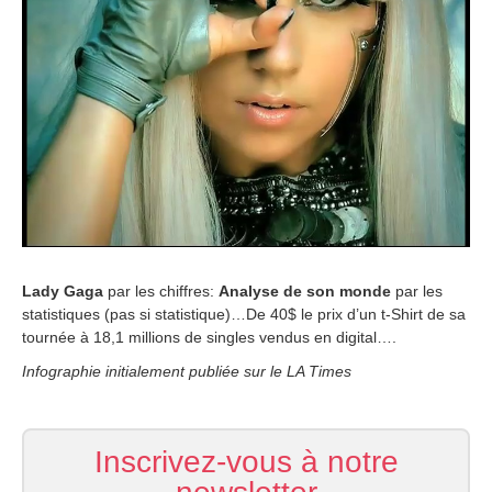
b
e
r
2
,
2
0
1
4
Lady Gaga
par les chiffres:
Analyse de son monde
par les
statistiques (pas si statistique)…De 40$ le prix d’un t-Shirt de sa
tournée à 18,1 millions de singles vendus en digital….
Infographie initialement publiée sur le LA Times
Inscrivez-vous à notre