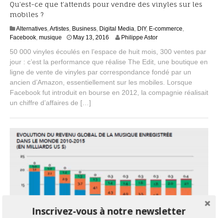
Qu’est-ce que t’attends pour vendre des vinyles sur les
mobiles ?
Alternatives
,
Artistes
,
Business
,
Digital Media
,
DIY
,
E-commerce
,
J
Facebook
,
musique
May 13, 2016
Philippe Astor
u
50 000 vinyles écoulés en l’espace de huit mois, 300 ventes par
l
jour : c’est la performance que réalise The Edit, une boutique en
y
ligne de vente de vinyles par correspondance fondé par un
2
0
ancien d’Amazon, essentiellement sur les mobiles. Lorsque
,
Facebook fut introduit en bourse en 2012, la compagnie réalisait
2
un chiffre d’affaires de […]
0
1
6
Inscrivez-vous à notre newsletter