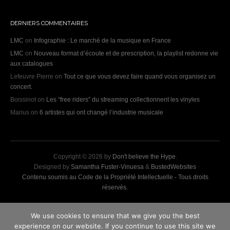
DERNIERS COMMENTAIRES
LMC
on
Infographie : Le marché de la musique en France
LMC
on
Nouveau format d’écoute et de prescription, la playlist redonne vie
aux catalogues
Lefeuvre Pierre
on
Tout ce que vous devez faire quand vous organisez un
concert.
Boissinot
on
Les “free riders” du streaming collectionnent les vinyles
Marius
on
6 artistes qui ont changé l’industrie musicale
Copyright © 2026 by
Don't believe the Hype
.
Designed by
Samantha Fuster-Vinuesa
&
BustedWebsites
Contenu soumis au Code de la Propriété Intellectuelle - Tous droits
réservés.
We use cookies to ensure that we give you the best
experience on our website. If you continue to use this site we