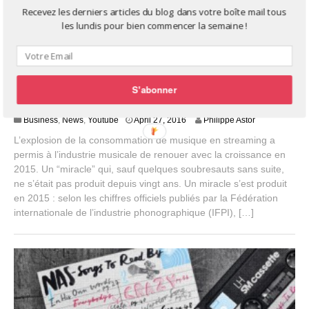
Recevez les derniers articles du blog dans votre boîte mail tous
les lundis pour bien commencer la semaine !
L’industrie de la musique sort “miraculée” de l’année
S'abonner
2015
J
Business
,
News
,
Youtube
April 27, 2016
Philippe Astor
u
L’explosion de la consommation de musique en streaming a
l
permis à l’industrie musicale de renouer avec la croissance en
y
2015. Un “miracle” qui, sauf quelques soubresauts sans suite,
2
0
ne s’était pas produit depuis vingt ans. Un miracle s’est produit
,
en 2015 : selon les chiffres officiels publiés par la Fédération
2
internationale de l’industrie phonographique (IFPI), […]
0
1
6