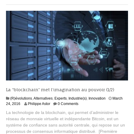
La “blockchain” met l’imagination au pouvoir (1/2)
(R)évolutions
,
Alternatives
,
Experts
,
Industrie(s)
,
Innovation
March
A
24, 2016
Philippe Astor
0 Comments
p
La technologie de la blockchain, qui permet d’administrer le
r
réseau de monnaie virtuelle et indépendante Bitcoin, est un
i
système de confiance sans autorité centrale, qui repose sur un
l
2
processus de consensus informatique distribué. [Première