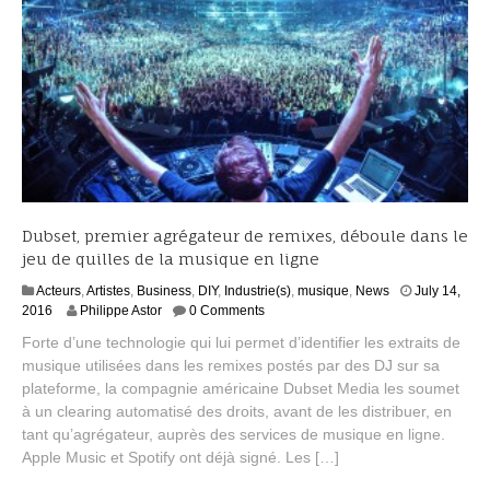
Dubset, premier agrégateur de remixes, déboule dans le
jeu de quilles de la musique en ligne
Acteurs
,
Artistes
,
Business
,
DIY
,
Industrie(s)
,
musique
,
News
July 14,
J
2016
Philippe Astor
0 Comments
u
Forte d’une technologie qui lui permet d’identifier les extraits de
l
musique utilisées dans les remixes postés par des DJ sur sa
y
plateforme, la compagnie américaine Dubset Media les soumet
2
0
à un clearing automatisé des droits, avant de les distribuer, en
,
tant qu’agrégateur, auprès des services de musique en ligne.
2
Apple Music et Spotify ont déjà signé. Les […]
0
1