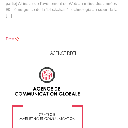
8
partie] A l’instar de l’avènement du Web au milieu des années
,
90, l’émergence de la “blockchain”, technologie au cœur de la
2
[…]
0
1
6
Posts
Prev
navigation
AGENCE DBTH