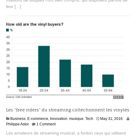
2
leur […]
0
1
6
Les “free riders” du streaming collectionnent les vinyles
J
Business
,
E-commerce
,
Innovation
,
musique
,
Tech
May 31, 2016
u
Philippe Astor
1 Comment
n
Les amateurs de streaming musical, a fortiori ceux qui utilisent
e