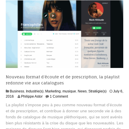
6
Nouveau format d’écoute et de prescription, la playlist
redonne vie aux catalogues
Business
,
Industrie(s)
,
Marketing
,
musique
,
News
,
Stratégie(s)
July 6,
J
2016
Philippe Astor
1 Comment
u
La playlist s’impose peu à peu comme nouveau format d’écoute
l
et de prescription, et contribue à donner une seconde vie à des
y
fonds de catalogue de musique pléthoriques, qui se sont avérés
2
0
bien plus résistants à la crise du disque que les nouveautés. Les
,
maisons de disques l’ont bien compris, qui disposent parfois de