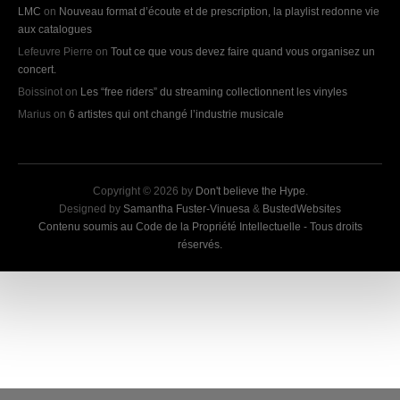
LMC
on
Nouveau format d’écoute et de prescription, la playlist redonne vie
aux catalogues
Lefeuvre Pierre
on
Tout ce que vous devez faire quand vous organisez un
concert.
Boissinot
on
Les “free riders” du streaming collectionnent les vinyles
Marius
on
6 artistes qui ont changé l’industrie musicale
Copyright © 2026 by
Don't believe the Hype
.
Designed by
Samantha Fuster-Vinuesa
&
BustedWebsites
Contenu soumis au Code de la Propriété Intellectuelle - Tous droits
réservés.