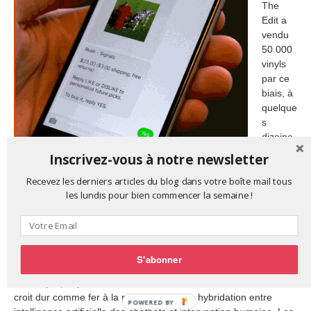
The
Edit a
vendu
50 000
vinyls
par ce
biais, à
quelque
s
dizaine
s de
Inscrivez-vous à notre newsletter
milliers
d’abonn
Recevez les derniers articles du blog dans votre boîte mail tous
és à son service de recommandation textuelle automatisée sur
les lundis pour bien commencer la semaine !
mobile.
“68 % de nos abonnés ont déjà acheté. 28 % ont acheté
six albums ou plus au cours des six premiers mois”,
confie
David Cotter à
AdWeek
.
The Edit, dont le
chabot
passe le relais
à des humains lorsque l’abonné pose des questions ouvertes,
S'abonner
comme il le ferait en s’adressant à un disquaire, vends quelques
300 vinyls par jour, essentiellement sur les mobiles. David Cotter
croit dur comme fer à la pertinence d’une hybridation entre
POWERED