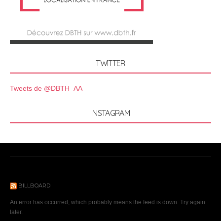
TWITTER
Tweets de @DBTH_AA
INSTAGRAM
BILLBOARD
An error has occurred, which probably means the feed is down. Try again
later.