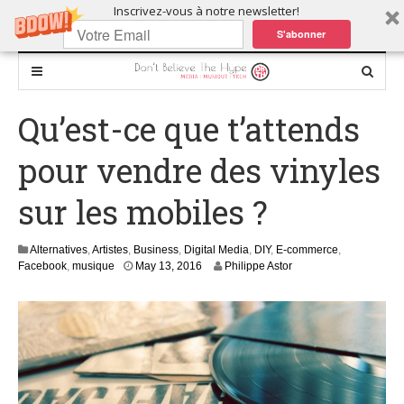
Inscrivez-vous à notre newsletter!
S'abonner
Qu’est-ce que t’attends
pour vendre des vinyles
sur les mobiles ?
Alternatives
,
Artistes
,
Business
,
Digital Media
,
DIY
,
E-commerce
,
J
Facebook
,
musique
May 13, 2016
Philippe Astor
u
l
y
2
0
,
2
0