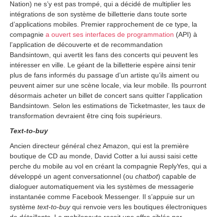
Nation) ne s’y est pas trompé, qui a décidé de multiplier les
intégrations de son système de billetterie dans toute sorte
d’applications mobiles. Premier rapprochement de ce type, la
compagnie
a ouvert ses interfaces de programmation
(API) à
l’application de découverte et de recommandation
Bandsintown, qui avertit les fans des concerts qui peuvent les
intéresser en ville. Le géant de la billetterie espère ainsi tenir
plus de fans informés du passage d’un artiste qu’ils aiment ou
peuvent aimer sur une scène locale, via leur mobile. Ils pourront
désormais acheter un billet de concert sans quitter l’application
Bandsintown. Selon les estimations de Ticketmaster, les taux de
transformation devraient être cinq fois supérieurs.
Text-to-buy
Ancien directeur général chez Amazon, qui est la première
boutique de CD au monde, David Cotter a lui aussi saisi cette
perche du mobile au vol en créant la compagnie ReplyYes, qui a
développé un agent conversationnel (ou
chatbot
) capable de
dialoguer automatiquement via les systèmes de messagerie
instantanée comme Facebook Messenger. Il s’appuie sur un
système
text-to-buy
qui renvoie vers les boutiques électroniques
de détaillants. Le mobilenaute reçoit une offre ciblée par