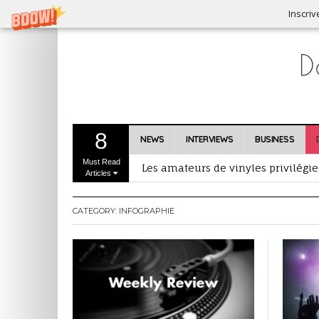
Inscriv
8
NEWS
INTERVIEWS
BUSINESS
Must Read
Les amateurs de vinyles privilégie
Articles
Dubset, premier agrégateur de rem
CATEGORY:
INFOGRAPHIE
Nouveau format d’écoute et de pre
Industrie musicale et Brexit : que
Inscrivez-vous au Prix RFI Découve