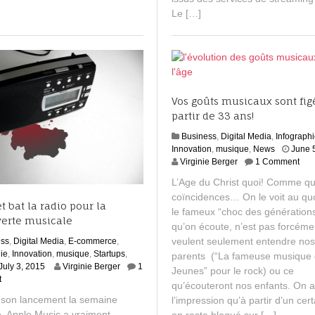
5
Le […]
Vos goûts musicaux sont fig
partir de 33 ans!
Business
,
Digital Media
,
Infograph
Innovation
,
musique
,
News
June 
Virginie Berger
1 Comment
L’Age du Christ quoi! Comme quo
coïncidences… On le voit au quo
t bat la radio pour la
le fameux “choc des génération
erte musicale
qu’on écoute, n’est pas forcéme
veulent seulement entendre nos
ess
,
Digital Media
,
E-commerce
,
ie
,
Innovation
,
musique
,
Startups
,
parents (“La fameuse musique
S
July 3, 2015
Virginie Berger
1
Jeunes” pour le rock) ou ce
e
t
qu’écouteront nos enfants. On
p
 son lancement la semaine
l’impression qu’à partir d’un cer
t
e, Apple Music a vraiment
on reste bloqué sur […]