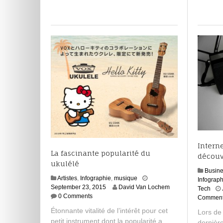
Interne
La fascinante popularité du
découv
ukulélé
Busin
Artistes
,
Infographie
,
musique
Infograph
O
September 23, 2015
David Van Lochem
Tech
c
0 Comments
Commen
t
Étonnante vitalité de l’intérêt pour cet
Lors de
o
petit instrument dont la popularité a
dernièr
b