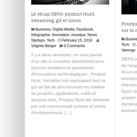
Le récap DBTH: product Hunt,
streaming, gif et sonos
Pourqu
Business
,
Digital Media
,
Facebook
,
sur la
Infographie
,
Innovation
,
musique
,
News
,
Busin
Startups
,
Tech
February 15, 2016
Tech
Virginie Berger
0 Comments
Varengo
Il y a deux semaines, on vous parlait
DBTH vo
d’un site à connaitre absolument pour
de l’ang
tous les amateurs et passionnés
focus es
d’innovations technologiques : Product
enseign
Hunt. Véritable hub regroupant tout ce
intéres
qui se fait de plus innovant en matière
façon do
de produits, applications, outils et
avaient 
services tech, Product Hunt est alimenté
dernièr
par une communauté pointue et active
évoluan
d’entrepreneurs, […]