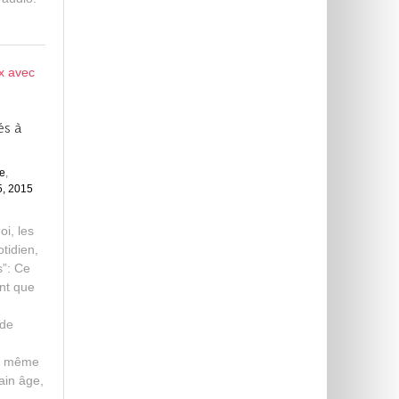
és à
ie
,
J
5, 2015
u
l
i, les
y
tidien,
2
s”: Ce
6
,
nt que
2
0
 de
1
5
 a même
tain âge,