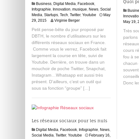
Quoi p
Business
,
Digital Media
,
Facebook
,
Infographie
,
Innovation
,
musique
,
News
,
Social
Busin
Media
,
Startups
,
Tech
,
Twitter
,
Youtube
May
Innovati
N
29, 2015
Virginie Berger
May 19, 
o
Petit pense-bête du jour proposé par
Très sou
v
DBTH, le nombre d’utilisateurs sur les
e
parlons
différents réseaux sociaux en France.
m
réseaux
b
Comme vous le verrez, Facebook fait
cours r
e
largement la course en tête, suivi de
fou à s
r
Youtube. Derrière, on trouve dans un
chacun é
2
mouchoir de poche Twitter, Snapchat,
souvent
4
Instagram…Whatsapp est aussi très
,
conseill
présent. D’ailleurs, c’est un outil qui
2
Donc le
0
sous sa fonction “groupe” […]
1
5
Les réseaux sociaux pour les nuls
Digital Media
,
Facebook
,
Infographie
,
News
,
Social Media
,
Twitter
,
Youtube
February 16,