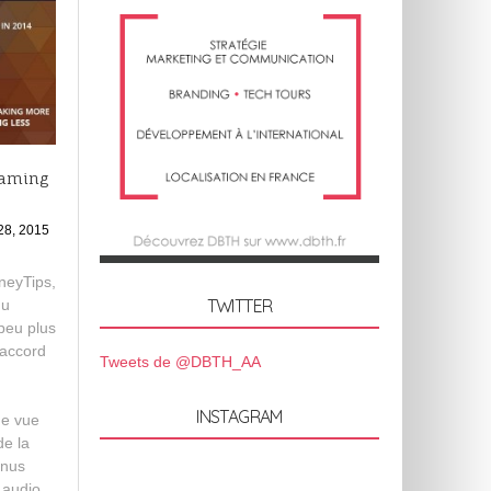
reaming
28, 2015
neyTips,
TWITTER
du
peu plus
’accord
Tweets de @DBTH_AA
INSTAGRAM
ne vue
de la
enus
 audio.