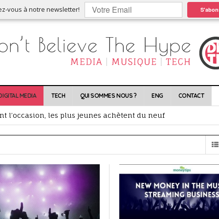
ez-vous à notre newsletter!
S'abon
DIGITAL MEDIA
TECH
QUI SOMMES NOUS ?
ENG
CONTACT
nt l’occasion, les plus jeunes achètent du neuf
ixes, déboule dans le jeu de quilles de la musique en ligne
scription, la playlist redonne vie aux catalogues
lles conséquences ?
rtes !