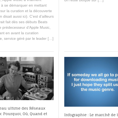
e
 à se démarquer en mettant
m
b
 sur la curation et la découverte
e
 disait aussi ici). C’est d’ailleurs
r
ait fait dès ses débuts Beats
3
le prédecesseur d’Apple Music,
,
nt en avant la curation
2
, service géré par le leader […]
0
1
5
leau ultime des Réseaux
x: Pourquoi, Où, Quand et
Infographie : Le marché de 