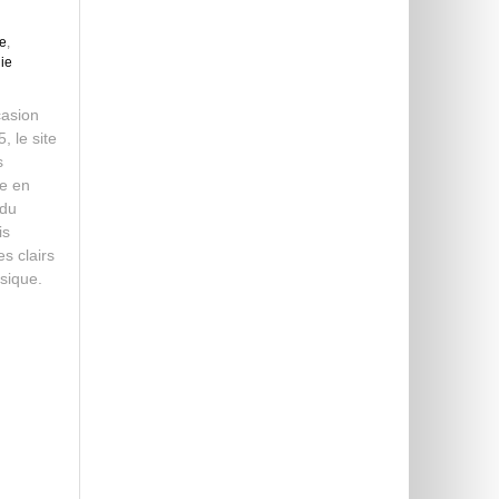
ie
,
nie
casion
, le site
s
ue en
(du
is
es clairs
sique.