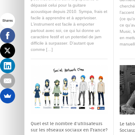
dépassé celui pour la guitare
e
cherché
r
acoustique depuis 2010. Sympa, frais et
l’accent
6
facile à apprendre et à apprivoiser.
(ce qu’on
Shares
,
L’instrument est facile à emporter
ce qu’av
2
partout avec soi, ce qui lui donne un
Music, 
0
caractère festif et un potentiel de jam
en metta
1
difficile à surpasser. D’autant que
5
manuelle
comme […]
Quel est le nombre d’utilisateurs
Le tab
sur les réseaux sociaux en France?
Sociau