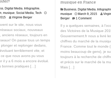
oster?
musique en France
ess
,
Digital Media
,
Infographie
,
Business
,
Digital Media
,
Infograph
on
,
musique
,
Social Media
,
Tech
J
musique
March 9, 2015
Virgi
J
2015
Virginie Berger
u
Berger
1 Comment
u
l
vent sur le site, nous vous
Il y a quelques semaines, à l’oc
l
y
 réseaux sociaux, nouveaux
des Victoires de la Musique 2015
y
2
, anciens réseaux, toujours en
2
Gouvernement.fr nous a livré le
6
6
éseaux! On passe tous un temps
,
chiffres du marché de la musiq
,
2
e plonger et replonger dedans,
France. Comme tout le monde 
2
0
voluant terriblement vite, et
moins beaucoup de gens), je su
0
1
 ce que nous avons pu vous
toujours à la recherche de chiffr
1
5
er il y a 6 mois a encore évolué.
et précis sur le marché de la mu
5
s bonnes pratiques […]
Mais […]