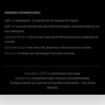
DERNIERS COMMENTAIRES
LMC
on
Infographie : Le marché de la musique en France
LMC
on
Nouveau format d’écoute et de prescription, la playlist redonne vie
aux catalogues
Lefeuvre Pierre
on
Tout ce que vous devez faire quand vous organisez un
concert.
Boissinot
on
Les “free riders” du streaming collectionnent les vinyles
Marius
on
6 artistes qui ont changé l’industrie musicale
Copyright © 2026 by
Don't believe the Hype
.
Designed by
Samantha Fuster-Vinuesa
&
BustedWebsites
Contenu soumis au Code de la Propriété Intellectuelle - Tous droits
réservés.