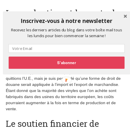
La production et la vente de
Inscrivez-vous à notre newsletter
musique physique
Recevez les derniers articles du blog dans votre boîte mail tous
les lundis pour bien commencer la semaine !
Le comptable Chris Panayi admet être assez vieux pour se
rappeler de l’époque précédant l’Union Européenne, avant que
la Grande Bretagne ne rejoigne le marché unique – devenu par
la suite l’Union Européenne. A cette époque, il y avait des tarifs.
Si vous achetiez un album en Allemagne pour le ramener chez
S'abonner
vous, vous deviez le déclarer et payer une taxe. Il confie : “Nous
faisons des hypothèses sur ce qui pourrait arriver si nous
quittions l’U.E., mais je suis persuadé qu’une forme de droit de
douane serait appliquée à l’import et l’export de marchandise.
Étant donné que la majorité des vinyles que l’on achète sont
fabriqués dans des usines du territoire européen, les coûts
pourraient augmenter à la fois en terme de production et de
vente.
Le soutien financier de