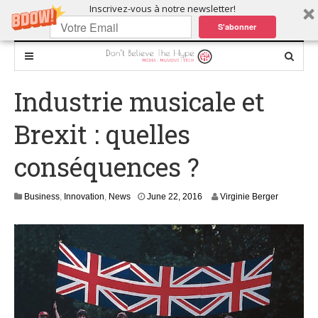
Inscrivez-vous à notre newsletter!
S'abonner
Industrie musicale et
Brexit : quelles
conséquences ?
J
Business
,
Innovation
,
News
June 22, 2016
Virginie Berger
u
n
e
2
2
,
2
0
1