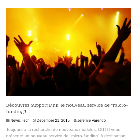
,
2
0
1
6
Découvrez Support Link, le nouveau service de “micro-
funding”!
J
News
,
Tech
December 21, 2015
Jeremie Varengo
a
Toujours à la recherche de nouveaux modèles, DBTH vous
n
présente un nouveau service de “micro-funding” à destination
u