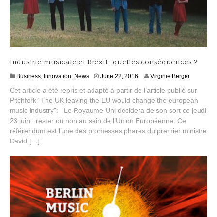
Industrie musicale et Brexit : quelles conséquences ?
J
Business
,
Innovation
,
News
June 22, 2016
Virginie Berger
u
Cet article a été repris et adapté à partir de l’article publié sur
n
Pitchfork “The UK leaving the EU would change the european
e
music industry”: Le Royaume-Uni décidera de son sort ce jeudi
2
2
23 juin : rester ou non au sein de l’Union Européenne. Ce
,
référendum est l’une des promesses phares du premier ministre
2
David […]
0
1
6