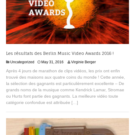
Les résultats des Berlin Music Video Awards 2016 !
J
Uncategorized
May 31, 2016
Virginie Berger
u
Après 4 jours de marathon de clips vidéos, les prix ont enfin
n
trouvé des maisons aux quatre coins du monde ! Cette année,
e
la sélection des gagnants est particulièrement excellente – De
2
2
grands noms de la musique comme Kendrick Lamar, Stromae
,
ou Hurts font partie des gagnants. La meilleure vidéo toute
2
catégorie confondue est attribuée […]
0
1
6