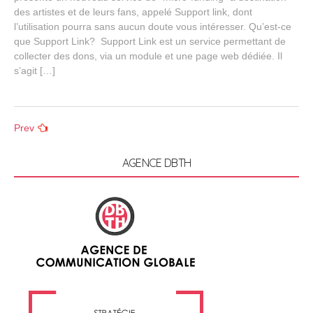
des artistes et de leurs fans, appelé Support link, dont
a
r
l’utilisation pourra sans aucun doute vous intéresser. Qu’est-ce
y
que Support Link? Support Link est un service permettant de
1
collecter des dons, via un module et une page web dédiée. Il
4
s’agit […]
,
2
0
1
Posts
6
Prev
navigation
AGENCE DBTH