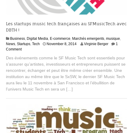
Les startups music tech françaises au SFMusicTech avec
DBTH !
Business
,
Digital Media
,
E-commerce
,
Marchés emergents
,
musique
,
A
News
,
Startups
,
Tech
November 8, 2014
Virginie Berger
1
u
Comment
g
Des événements comme le SF Music Tech sont essentiels pour
u
s’assurer qu’artistes, investisseurs et entrepreneurs puissent se
s
rencontrer, échanger et peut être même créer ensemble. Une
t
4
institution au même titre que le SxSW, le dernier SF Music Tech
,
aura lieu le 11 novembre à San Francisco et l’ébullition de
2
l’univers Music Tech en sera un […]
0
1
5