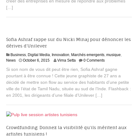
créer des entreprises en mesure de répondre aux problèmes
0
[…]
,
2
0
1
6
Sofia Ashraf rappe sur du Nicki Minaj pour dénoncer les
dérives d’Unilever
Business
,
Digital Media
,
Innovation
,
Marchés emergents
,
musique
,
N
News
October 6, 2015
Virna Setta
0 Comments
o
Si son nom de vous dit peut être rien, Sofia Ashraf gagne
v
pourtant à être connue ! Cette jeune graphiste de 27 ans a
e
décidé de mettre son flow au service des habitants d’une petite
m
b
ville de l’état de Tamil Nadu, située au sud de l’Inde. Flashback :
e
en 2001, les dirigeants d’une filiale d’Unilever […]
r
2
,
2
0
1
Crowdfunding: Donnez la visibilité qu’ils méritent aux
5
artistes tunisiens !