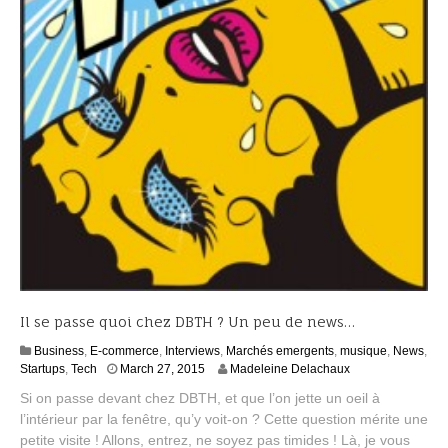
Il se passe quoi chez DBTH ? Un peu de news…
Business
,
E-commerce
,
Interviews
,
Marchés emergents
,
musique
,
News
,
J
Startups
,
Tech
March 27, 2015
Madeleine Delachaux
u
Si on passe devant chez DBTH, et que l’on jette un oeil à
l
l’intérieur par la fenêtre, qu’y voit-on ? Cette question mérite une
y
petite visite ! Allons, entrez, ne soyez pas timides ! Là, je vous
2