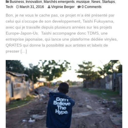
Business
,
Innovation
,
Marchés emergents
,
musique
,
News
,
Startups
,
M
Tech
March 31, 2016
Virginie Berger
0 Comments
a
Bon, je ne vous le cache pas, ce projet m’a été présenté par
y
celui qui s’occupe de son developpement, Taishi Fukuyama,
1
avec qui je travaille depuis plusieurs années sur les projets
3
,
Europe-Japon-Us. Taishi accompagne donc TDMS, une
2
entreprise japonaise, qui lance une plateforme dédiée vinyles,
0
QRATES qui donne la possibilité aux artistes et labels de
1
presser […]
6