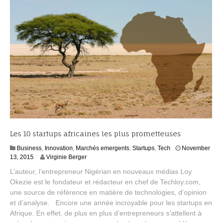
0
1
6
Les 10 startups africaines les plus prometteuses
Business
,
Innovation
,
Marchés emergents
,
Startups
,
Tech
November
J
13, 2015
Virginie Berger
a
L’auteur, l’entrepreneur Nigérian en nouveaux médias Loy
n
Okezie est le fondateur et rédacteur en chef de Techloy.com,
u
une source de référence en matière de technologies, d’opinion
a
r
et d’analyse. Encore une année incroyable pour les startups en
y
Afrique. En effet, de plus en plus d’entrepreneurs s’attellent à
1