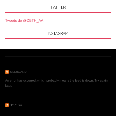
TWITTER
Tweets de @DBTH_AA
INSTAGRAM
BILLBOARD
An error has occurred, which probably means the feed is down. Try again
later.
HYPEBOT