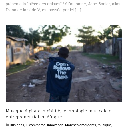
6
présente la “pièce des artistes” ! A l’automne, Jane Badler, alias
,
Diana de la série V, est passée par ici […]
2
0
1
5
Musique digitale, mobilité, technologie musicale et
entrepreneuriat en Afrique
Business
,
E-commerce
,
Innovation
,
Marchés emergents
,
musique
,