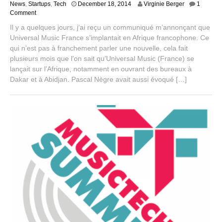
J
News
,
Startups
,
Tech
December 18, 2014
Virginie Berger
1
u
Comment
l
Il y a quelques jours, j’ai reçu un communiqué m’annonçant que
y
Universal Music France s’implantait en Afrique francophone. Ce
2
qui n’est pas à franchement parler une nouvelle, cela fait
9
,
plusieurs mois que l’on sait qu’Universal Music (France) se
2
lançait sur l’Afrique, notamment en ouvrant des bureaux à
0
Dakar et à Abidjan. Pascal Nègre avait aussi évoqué […]
1
5