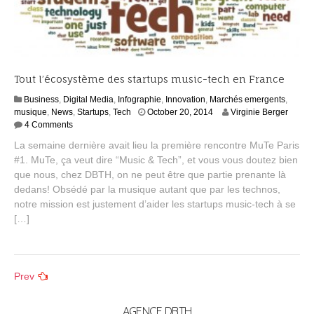
Tout l’écosystème des startups music-tech en France
Business
,
Digital Media
,
Infographie
,
Innovation
,
Marchés emergents
,
A
musique
,
News
,
Startups
,
Tech
October 20, 2014
Virginie Berger
u
4 Comments
g
La semaine dernière avait lieu la première rencontre MuTe Paris
u
#1. MuTe, ça veut dire “Music & Tech”, et vous vous doutez bien
s
que nous, chez DBTH, on ne peut être que partie prenante là
t
7
dedans! Obsédé par la musique autant que par les technos,
,
notre mission est justement d’aider les startups music-tech à se
2
[…]
0
1
5
Posts
Prev
navigation
AGENCE DBTH