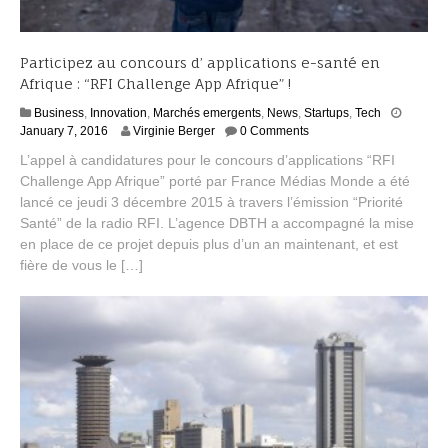
Participez au concours d’ applications e-santé en
Afrique : “RFI Challenge App Afrique” !
Business
,
Innovation
,
Marchés emergents
,
News
,
Startups
,
Tech
F
January 7, 2016
Virginie Berger
0 Comments
e
L’appel à candidatures pour le concours d’applications “RFI
b
Challenge App Afrique” porté par France Médias Monde a été
r
lancé ce jeudi 3 décembre 2015 à travers l’émission “Priorité
u
a
Santé” de la radio RFI. L’agence DBTH a accompagné la mise
r
en place de ce projet depuis plus d’un an maintenant, et est
y
fière de vous le […]
1
,
2
0
1
6