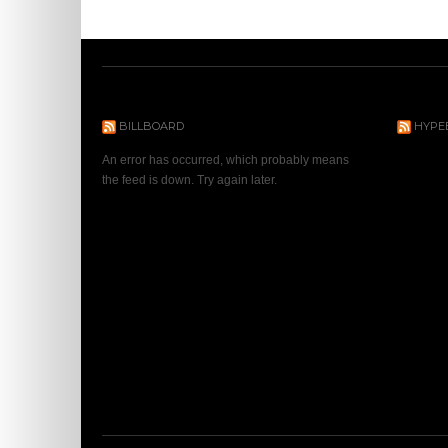
BILLBOARD
HYPE
An error has occurred, which probably means
the feed is down. Try again later.