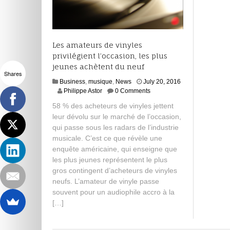
Les amateurs de vinyles
privilégient l’occasion, les plus
jeunes achètent du neuf
Shares
Business
,
musique
,
News
July 20, 2016
J
Philippe Astor
0 Comments
u
58 % des acheteurs de vinyles jettent
l
leur dévolu sur le marché de l’occasion,
y
qui passe sous les radars de l’industrie
2
0
musicale. C’est ce que révèle une
,
enquête américaine, qui enseigne que
2
les plus jeunes représentent le plus
0
gros contingent d’acheteurs de vinyles
1
neufs. L’amateur de vinyle passe
6
souvent pour un audiophile accro à la
[…]