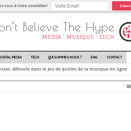
ez-vous à notre newsletter!
S'abon
DIGITAL MEDIA
TECH
QUI SOMMES NOUS ?
ENG
CONTACT
nt l’occasion, les plus jeunes achètent du neuf
ixes, déboule dans le jeu de quilles de la musique en ligne
scription, la playlist redonne vie aux catalogues
lles conséquences ?
rtes !