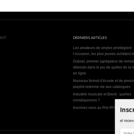
BOT
DERNIERS ARTICLES
Les amateurs de vinyles privilégient
l’occasion, les plus jeunes achètent 
Dubset, premier agrégateur de remix
déboule dans le jeu de quilles de la
en ligne
Nouveau format d’écoute et de prescri
playlist redonne vie aux catalogues
Industrie musicale et Brexit : quelles
conséquences ?
Insc
Inscrivez-vous au Prix RFI Découverte
et recev