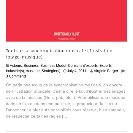
Tout sur la synchronisation musicale (illustration
image-musique)
Acteurs
,
Business
,
Business Model
,
Conseils d'experts
,
Experts
,
S
Industrie(s)
,
musique
,
Stratégie(s)
July 4, 2011
Virginie Berger
e
3 Comments
p
On parle beaucoup de la synchronisation musicale, ou encore
t
de l’illustration musicale, c’est à dire le fait d’illustrer des images
e
avec de la musique (films, pub, etc..). Pour utiliser une musique
m
b
dans un film ou dans une publicité, le producteur du film ou
e
l’annonceur a plusieurs possibilités sous réserve, bien entendu,
r
de respecter certaines règles […]
2
,
2