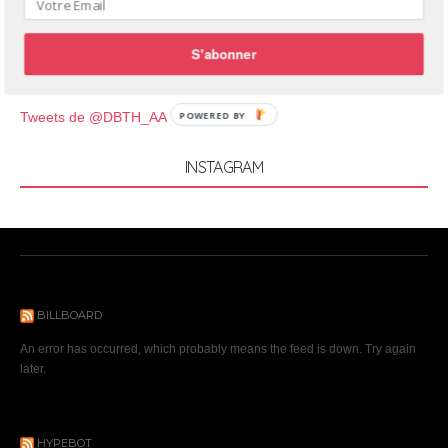
S'abonner
TWITTER
POWERED BY
Tweets de @DBTH_AA
INSTAGRAM
BILLBOARD
An error has occurred, which probably means the feed is down. Try again
later.
HYPEBOT