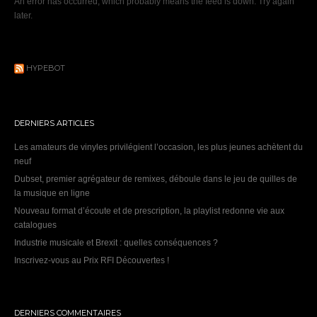
An error has occurred, which probably means the feed is down. Try again
later.
HYPEBOT
DERNIERS ARTICLES
Les amateurs de vinyles privilégient l’occasion, les plus jeunes achètent du
neuf
Dubset, premier agrégateur de remixes, déboule dans le jeu de quilles de
la musique en ligne
Nouveau format d’écoute et de prescription, la playlist redonne vie aux
catalogues
Industrie musicale et Brexit : quelles conséquences ?
Inscrivez-vous au Prix RFI Découvertes !
DERNIERS COMMENTAIRES