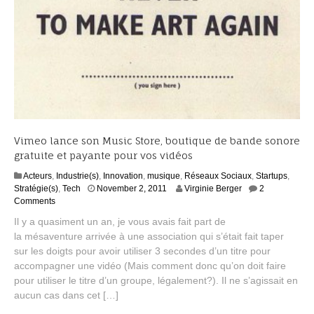
Vimeo lance son Music Store, boutique de bande sonore
gratuite et payante pour vos vidéos
Acteurs
,
Industrie(s)
,
Innovation
,
musique
,
Réseaux Sociaux
,
Startups
,
S
Stratégie(s)
,
Tech
November 2, 2011
Virginie Berger
2
e
Comments
p
Il y a quasiment un an, je vous avais fait part de
t
la mésaventure arrivée à une association qui s’était fait taper
e
sur les doigts pour avoir utiliser 3 secondes d’un titre pour
m
b
accompagner une vidéo (Mais comment donc qu’on doit faire
e
pour utiliser le titre d’un groupe, légalement?). Il ne s’agissait en
r
aucun cas dans cet […]
2
,