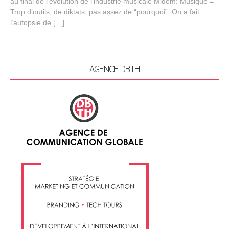
au final de l’évolution de l’industrie musicale Midem: Musique =
y
Trop d’outils, de diktats, pas assez de “pourquoi”. On a fait
1
l’autopsie de […]
8
,
2
0
1
AGENCE DBTH
3