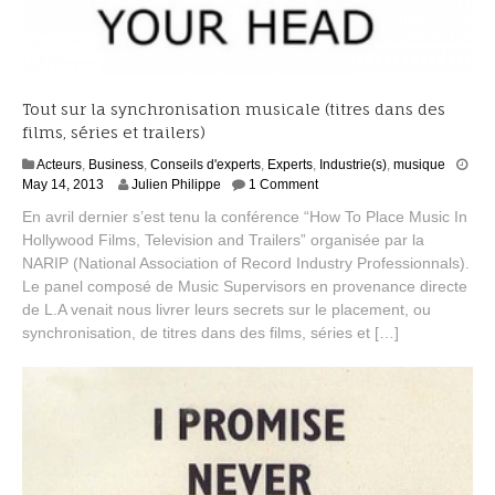
Tout sur la synchronisation musicale (titres dans des
films, séries et trailers)
Acteurs
,
Business
,
Conseils d'experts
,
Experts
,
Industrie(s)
,
musique
S
May 14, 2013
Julien Philippe
1 Comment
e
En avril dernier s’est tenu la conférence “How To Place Music In
p
Hollywood Films, Television and Trailers” organisée par la
t
NARIP (National Association of Record Industry Professionnals).
e
m
Le panel composé de Music Supervisors en provenance directe
b
de L.A venait nous livrer leurs secrets sur le placement, ou
e
synchronisation, de titres dans des films, séries et […]
r
2
,
2
0
1
4