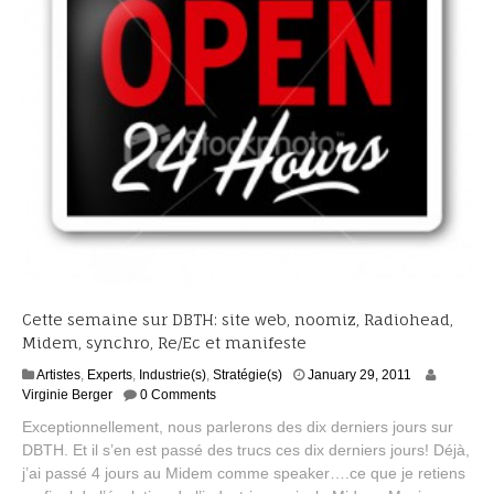
Cette semaine sur DBTH: site web, noomiz, Radiohead,
Midem, synchro, Re/Ec et manifeste
F
Artistes
,
Experts
,
Industrie(s)
,
Stratégie(s)
January 29, 2011
e
Virginie Berger
0 Comments
b
Exceptionnellement, nous parlerons des dix derniers jours sur
r
DBTH. Et il s’en est passé des trucs ces dix derniers jours! Déjà,
u
j’ai passé 4 jours au Midem comme speaker….ce que je retiens
a
r