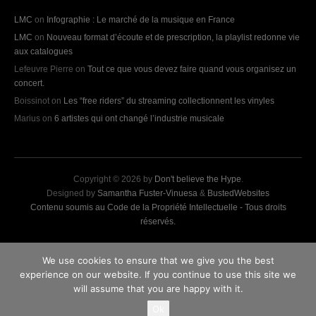
LMC
on
Infographie : Le marché de la musique en France
LMC
on
Nouveau format d’écoute et de prescription, la playlist redonne vie
aux catalogues
Lefeuvre Pierre
on
Tout ce que vous devez faire quand vous organisez un
concert.
Boissinot
on
Les “free riders” du streaming collectionnent les vinyles
Marius
on
6 artistes qui ont changé l’industrie musicale
Copyright © 2026 by
Don't believe the Hype
.
Designed by
Samantha Fuster-Vinuesa
&
BustedWebsites
Contenu soumis au Code de la Propriété Intellectuelle - Tous droits
réservés.
We use cookies to ensure that we give you the best
experience on our website. If you continue to use this site we
will assume that you are happy with it.
Ok