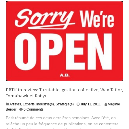
2
0
1
4
DBTH in review: Turntable, gestion collective, Wax Tailor,
Tomahawk et Robyn
Artistes
,
Experts
,
Industrie(s)
,
Stratégie(s)
July 11, 2011
Virginie
Berger
0 Comments
Petit résumé de ces deux dernières semaines. Avec l’été, on
relâche un peu la fréquence de publications, on se contentera