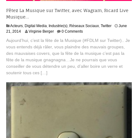
Fêtez La Musique sur Twitter, avec Wagram, Ricard Live
Musique…
Acteurs
,
Digital Media
,
Industrie(s)
,
Réseaux Sociaux
,
Twitter
June
A
21, 2014
Virginie Berger
0 Comments
u
Aujourd’hui, c’est la fête de la Musique (#FDLM sur Twitter).. Je
g
vous entends déjà râler, vous plaindre des mauvais groupes,
u
des mauvaises covers, que la fête de la musique c’est pas la
s
t
fête de la musique gnagnagna…Je ne pourrais que vous
1
conseiller de vous détendre un peu, d’aller boire un verre et
7
soutenir tous ces […]
,
2
0
1
5