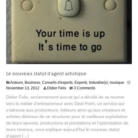
Le nouveau statut d’agent artistique
Acteurs
,
Business
,
Conseils d'experts
,
Experts
,
Industrie(s)
,
musique
S
November 13, 2012
Didier Felix
3 Comments
e
Didier Felix, anciennement avocat qui a décidé de se tourner
p
vers le métier d’entrepreneur avec Deal Point, un service qui
t
s’adresse aux producteurs, éditeurs ainsi qu’aux créateurs et
e
m
artistes désireux de se structurer pour la meilleure exploitation
b
de leurs œuvres, productions et prestations et l’optimisation de
e
leurs revenus, vous explique aujourd’hui le nouveau statut
r
d’agent […]
2