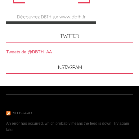
TWITTER
Tweets de @DBTH_AA
INSTAGRAM
BILLBOARD
An error has occurred, which probably means the feed is down. Try again
later.