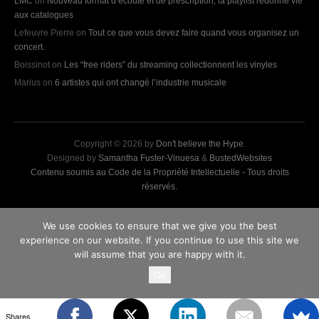
LMC
on
Nouveau format d’écoute et de prescription, la playlist redonne vie
aux catalogues
Lefeuvre Pierre
on
Tout ce que vous devez faire quand vous organisez un
concert.
Boissinot
on
Les “free riders” du streaming collectionnent les vinyles
Marius
on
6 artistes qui ont changé l’industrie musicale
Copyright © 2026 by
Don't believe the Hype
.
Designed by
Samantha Fuster-Vinuesa
&
BustedWebsites
Contenu soumis au Code de la Propriété Intellectuelle - Tous droits
réservés.
We use cookies to ensure that we give you the best
experience on our website. If you continue to use this site we
will assume that you are happy with it.
Ok
Shares