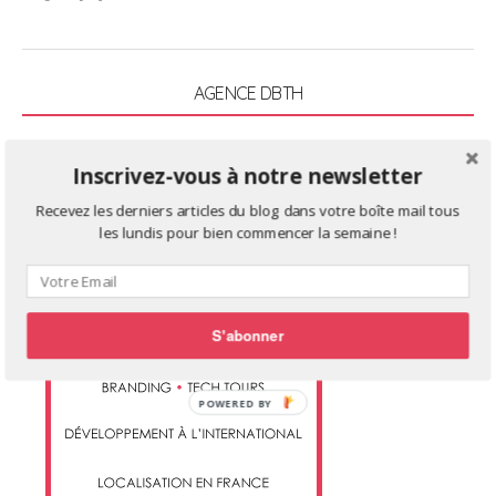
,
2
0
1
AGENCE DBTH
4
Inscrivez-vous à notre newsletter
Recevez les derniers articles du blog dans votre boîte mail tous
les lundis pour bien commencer la semaine !
S'abonner
POWERED BY