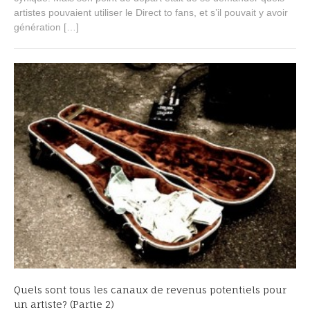
e
artistes pouvaient utiliser le Direct to fans, et s’il pouvait y avoir
r
génération […]
2
,
2
0
1
4
Quels sont tous les canaux de revenus potentiels pour
un artiste? (Partie 2)