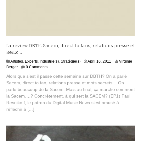
La review DBTH: Sacem, direct to fans, relations presse et
Re/Ec…
S
Artistes
,
Experts
,
Industrie(s)
,
Stratégie(s)
April 16, 2011
Virginie
e
Berger
0 Comments
p
Alors que s’est il passé cette semaine sur DBTH? On a parlé
t
Sacem, direct to fan, relations presse et mots secrets… On
e
parle beaucoup de la Sacem. Mais au final, ça marche comment
m
b
la Sacem….? Concrètement, à qui sert la SACEM? (EP1) Paul
e
Resnikoff, le patron du Digital Music News s’est amusé à
r
réfléchir à […]
1
6
,
2
0
1