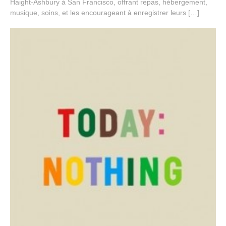
Haight-Ashbury à San Francisco, offrant repas, hébergement,
r
musique, soins, et les encourageant à enregistrer leurs […]
2
,
2
0
1
4