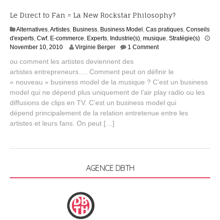
Le Direct to Fan = La New Rockstar Philosophy?
Alternatives
,
Artistes
,
Business
,
Business Model
,
Cas pratiques
,
Conseils
d'experts
,
Cwf
,
E-commerce
,
Experts
,
Industrie(s)
,
musique
,
Stratégie(s)
A
November 10, 2010
Virginie Berger
1 Comment
u
ou comment les artistes deviennent des
g
artistes entrepreneurs…. Comment peut on définir le
u
« nouveau » business model de la musique ? C’est un business
s
t
model qui ne dépend plus uniquement de l’air play radio ou les
3
diffusions de clips en TV. C’est un business model qui
,
dépend principalement de la relation entretenue entre les
2
artistes et leurs fans. On peut […]
0
1
5
AGENCE DBTH