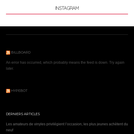
INSTAGRAM
BILLBOARD
An error has occurred, which probably means the feed is down. Try again
later.
HYPEBOT
DERNIERS ARTICLES
Les amateurs de vinyles privilégient l’occasion, les plus jeunes achètent du
neuf