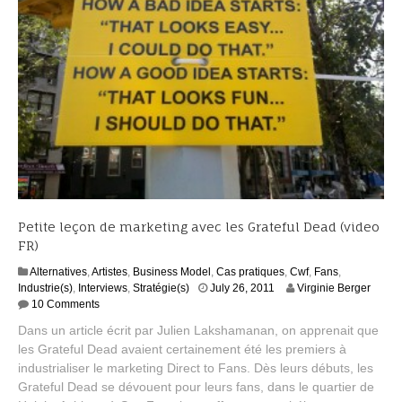
4
Petite leçon de marketing avec les Grateful Dead (video
FR)
Alternatives
,
Artistes
,
Business Model
,
Cas pratiques
,
Cwf
,
Fans
,
S
Industrie(s)
,
Interviews
,
Stratégie(s)
July 26, 2011
Virginie Berger
e
10 Comments
p
Dans un article écrit par Julien Lakshamanan, on apprenait que
t
les Grateful Dead avaient certainement été les premiers à
e
industrialiser le marketing Direct to Fans. Dès leurs débuts, les
m
b
Grateful Dead se dévouent pour leurs fans, dans le quartier de
e