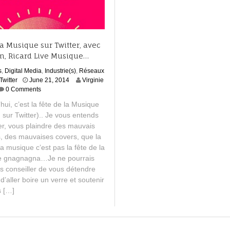
a Musique sur Twitter, avec
, Ricard Live Musique…
s
,
Digital Media
,
Industrie(s)
,
Réseaux
A
Twitter
June 21, 2014
Virginie
u
0 Comments
g
hui, c’est la fête de la Musique
u
sur Twitter).. Je vous entends
s
ler, vous plaindre des mauvais
t
1
, des mauvaises covers, que la
7
la musique c’est pas la fête de la
,
e gnagnagna…Je ne pourrais
2
s conseiller de vous détendre
0
d’aller boire un verre et soutenir
1
s […]
5