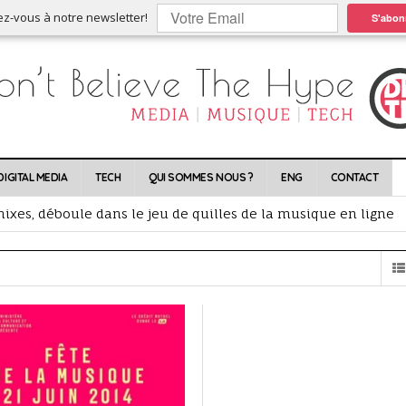
ez-vous à notre newsletter!
S'abon
DIGITAL MEDIA
TECH
QUI SOMMES NOUS ?
ENG
CONTACT
nt l’occasion, les plus jeunes achètent du neuf
ixes, déboule dans le jeu de quilles de la musique en ligne
scription, la playlist redonne vie aux catalogues
lles conséquences ?
rtes !