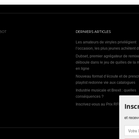
BOT
DERNIERS ARTICLES
Les amateurs de vinyles privilégient
l’occasion, les plus jeunes achètent 
Dubset, premier agrégateur de remix
déboule dans le jeu de quilles de la
en ligne
Nouveau format d’écoute et de prescri
playlist redonne vie aux catalogues
Industrie musicale et Brexit : quelles
conséquences ?
Insc
Inscrivez-vous au Prix RFI Découverte
et recev