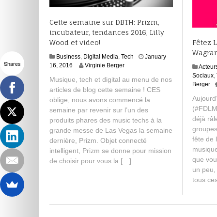
Cette semaine sur DBTH: Prizm,
incubateur, tendances 2016, Lilly
Wood et video!
Fêtez L
Wagram
Business
,
Digital Media
,
Tech
January
Shares
J
16, 2016
Virginie Berger
Acteur
a
Sociaux
,
Musique, tech et digital au menu de nos
n
Berger
articles de blog cette semaine ! CES
u
Aujourd’
oblige, nous avons commencé la
a
(#FDLM 
r
semaine par revenir sur l’un des
y
déjà râ
produits phares des music techs à la
1
groupes
grande messe de Las Vegas la semaine
6
fête de 
dernière, Prizm. Objet connecté
,
musiqu
intelligent, Prizm se donne pour mission
2
que vou
de choisir pour vous la […]
0
un peu, 
1
6
tous ce