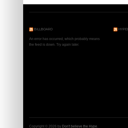
BILLBOARD
HYPE
An error has occurred, which probably means
the feed is down. Try again later.
Copyright © 2026 by
Don't believe the Hype
.