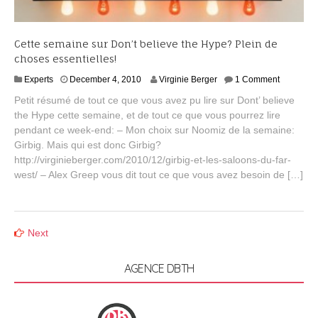
Cette semaine sur Don’t believe the Hype? Plein de
choses essentielles!
D
Experts
December 4, 2010
Virginie Berger
1 Comment
e
Petit résumé de tout ce que vous avez pu lire sur Dont’ believe
c
the Hype cette semaine, et de tout ce que vous pourrez lire
e
pendant ce week-end: – Mon choix sur Noomiz de la semaine:
m
b
Girbig. Mais qui est donc Girbig?
e
http://virginieberger.com/2010/12/girbig-et-les-saloons-du-far-
r
west/ – Alex Greep vous dit tout ce que vous avez besoin de […]
4
,
2
0
Posts
Next
1
0
navigation
AGENCE DBTH