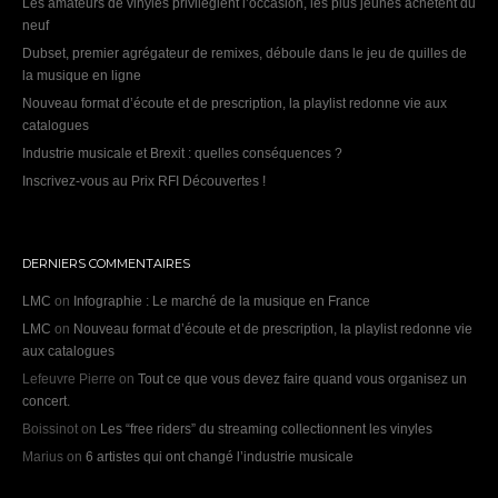
Les amateurs de vinyles privilégient l’occasion, les plus jeunes achètent du
neuf
Dubset, premier agrégateur de remixes, déboule dans le jeu de quilles de
la musique en ligne
Nouveau format d’écoute et de prescription, la playlist redonne vie aux
catalogues
Industrie musicale et Brexit : quelles conséquences ?
Inscrivez-vous au Prix RFI Découvertes !
DERNIERS COMMENTAIRES
LMC
on
Infographie : Le marché de la musique en France
LMC
on
Nouveau format d’écoute et de prescription, la playlist redonne vie
aux catalogues
Lefeuvre Pierre
on
Tout ce que vous devez faire quand vous organisez un
concert.
Boissinot
on
Les “free riders” du streaming collectionnent les vinyles
Marius
on
6 artistes qui ont changé l’industrie musicale