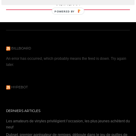
INSTAGRAM
POWERED BY
BILLBOARD
An error has occurred, which probably means the feed is down. Try again
later.
HYPEBOT
DERNIERS ARTICLES
Les amateurs de vinyles privilégient l’occasion, les plus jeunes achètent du
neuf
Dubset, premier agrégateur de remixes, déboule dans le jeu de quilles de