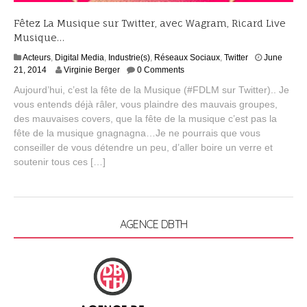
Fêtez La Musique sur Twitter, avec Wagram, Ricard Live
Musique…
Acteurs
,
Digital Media
,
Industrie(s)
,
Réseaux Sociaux
,
Twitter
June
A
21, 2014
Virginie Berger
0 Comments
u
Aujourd’hui, c’est la fête de la Musique (#FDLM sur Twitter).. Je
g
vous entends déjà râler, vous plaindre des mauvais groupes,
u
des mauvaises covers, que la fête de la musique c’est pas la
s
t
fête de la musique gnagnagna…Je ne pourrais que vous
1
conseiller de vous détendre un peu, d’aller boire un verre et
7
soutenir tous ces […]
,
2
0
1
5
AGENCE DBTH