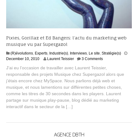
Pixies, Gorillaz et Ed Bangers: l’actu du marketing web
musique vu par Supergazol
(R)évolutions
,
Experts
,
Industrie(s)
,
Interviews
,
Le site
,
Stratégie(s)
S
December 10, 2010
Laurent Teissier
3 Comments
e
J’ai eu l’occasion de travailler avec Laurent Teissier,
p
responsable des projets Musique chez Supergazol alors que
t
j’étais encore chez MySpace. Nous parlions déjà web et
e
m
musique, et nous lamentions sur différentes petites choses,
b
comme les titres de 30 secondes dans les players. Laurent
e
partage sur musique.play-pause, blog dédié au marketing
r
interactif dans le secteur de la […]
2
,
2
0
1
AGENCE DBTH
4