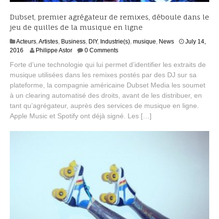
Dubset, premier agrégateur de remixes, déboule dans le
jeu de quilles de la musique en ligne
Acteurs
,
Artistes
,
Business
,
DIY
,
Industrie(s)
,
musique
,
News
July 14,
J
2016
Philippe Astor
0 Comments
u
Forte d’une technologie qui lui permet d’identifier les extraits de
l
musique utilisées dans les remixes postés par des DJ sur sa
y
plateforme, la compagnie américaine Dubset Media les soumet
2
0
à un clearing automatisé des droits, avant de les distribuer, en
,
tant qu’agrégateur, auprès des services de musique en ligne.
2
Apple Music et Spotify ont déjà signé. Les […]
0
1
6