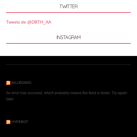
TWITTER
Tweets de @DBTH_AA
INSTAGRAM
BILLBOARD
An error has occurred, which probably means the feed is down. Try again
later.
HYPEBOT