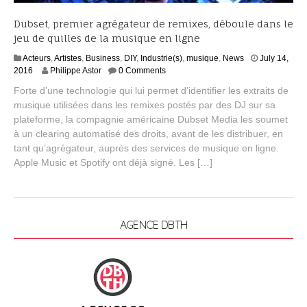
Dubset, premier agrégateur de remixes, déboule dans le
jeu de quilles de la musique en ligne
Acteurs
,
Artistes
,
Business
,
DIY
,
Industrie(s)
,
musique
,
News
July 14,
J
2016
Philippe Astor
0 Comments
u
Forte d’une technologie qui lui permet d’identifier les extraits de
l
musique utilisées dans les remixes postés par des DJ sur sa
y
plateforme, la compagnie américaine Dubset Media les soumet
2
0
à un clearing automatisé des droits, avant de les distribuer, en
,
tant qu’agrégateur, auprès des services de musique en ligne.
2
Apple Music et Spotify ont déjà signé. Les […]
0
1
6
AGENCE DBTH