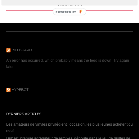
INSTAGRAM
POWERED BY
BILLBOARD
An error has occurred, which probably means the feed is down. Try again
later.
HYPEBOT
DERNIERS ARTICLES
Les amateurs de vinyles privilégient l’occasion, les plus jeunes achètent du
neuf
Dubset, premier agrégateur de remixes, déboule dans le jeu de quilles de