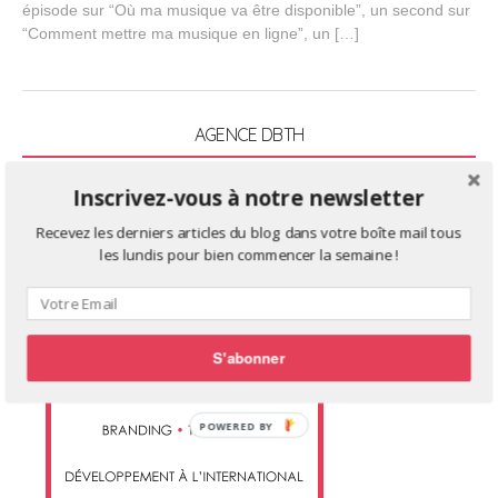
r
épisode sur “Où ma musique va être disponible”, un second sur
3
“Comment mettre ma musique en ligne”, un […]
,
2
0
1
5
AGENCE DBTH
Inscrivez-vous à notre newsletter
Recevez les derniers articles du blog dans votre boîte mail tous
les lundis pour bien commencer la semaine !
S'abonner
POWERED BY