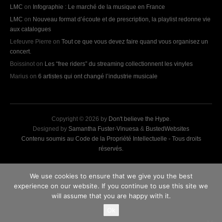
LMC
on
Infographie : Le marché de la musique en France
LMC
on
Nouveau format d’écoute et de prescription, la playlist redonne vie
aux catalogues
Lefeuvre Pierre
on
Tout ce que vous devez faire quand vous organisez un
concert.
Boissinot
on
Les “free riders” du streaming collectionnent les vinyles
Marius
on
6 artistes qui ont changé l’industrie musicale
Copyright © 2026 by
Don't believe the Hype
.
Designed by
Samantha Fuster-Vinuesa
&
BustedWebsites
Contenu soumis au Code de la Propriété Intellectuelle - Tous droits
réservés.
We use cookies to ensure that we give you the best
experience on our website. If you continue to use this site we
will assume that you are happy with it.
Ok