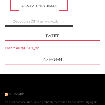
TWITTER
Tweets de @DBTH_AA
INSTAGRAM
BILLBOARD
An error has occurred, which probably means the feed is down. Try again