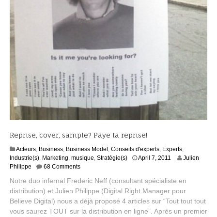
Reprise, cover, sample? Paye ta reprise!
Acteurs
,
Business
,
Business Model
,
Conseils d'experts
,
Experts
,
D
Industrie(s)
,
Marketing
,
musique
,
Stratégie(s)
April 7, 2011
Julien
e
Philippe
68 Comments
c
Notre duo infernal Frederic Neff (consultant spécialiste en
e
distribution) et Julien Philippe (Digital Right Manager pour
m
Believe Digital) nous a déjà proposé 4 articles sur “Tout tout tout
b
e
vous saurez TOUT sur la distribution en ligne”. Après un premier