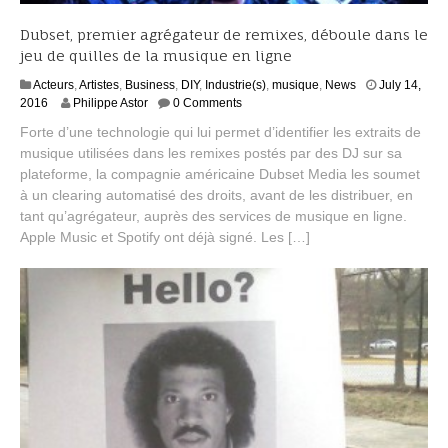
Dubset, premier agrégateur de remixes, déboule dans le
jeu de quilles de la musique en ligne
Acteurs
,
Artistes
,
Business
,
DIY
,
Industrie(s)
,
musique
,
News
July 14,
J
2016
Philippe Astor
0 Comments
u
Forte d’une technologie qui lui permet d’identifier les extraits de
l
musique utilisées dans les remixes postés par des DJ sur sa
y
plateforme, la compagnie américaine Dubset Media les soumet
2
0
à un clearing automatisé des droits, avant de les distribuer, en
,
tant qu’agrégateur, auprès des services de musique en ligne.
2
Apple Music et Spotify ont déjà signé. Les […]
0
1
6