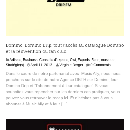
Domino, Domino Drip, tout l’accès au catalogue Domino
et la réinvention du fan club.
Artistes
,
Business
,
Conseils d'experts
,
Cwf
,
Experts
,
Fans
,
musique
,
S
Stratégie(s)
April 11, 2013
Virginie Berger
0 Comments
e
Dans le cadre de notre partenariat avec Music Ally, nous nous
p
penchons sur le site de notre Agence DBTH sur Domino, leur
t
Domino Drip et “l’abonnement à leur catalogue’. Si vous
e
m
souhaitez vous repencher sur les derniers cas pratiques, vous
b
pouvez vous retrouver le recap ici. Et n’hésitez pas à vous
e
abonner à Music Ally et à leur […]
r
2
,
2
0