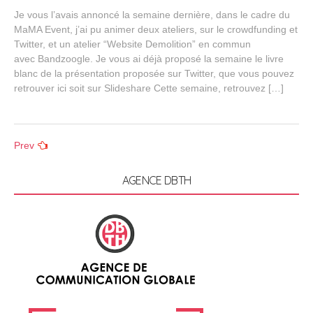
e
Je vous l’avais annoncé la semaine dernière, dans le cadre du
p
MaMA Event, j’ai pu animer deux ateliers, sur le crowdfunding et
t
Twitter, et un atelier “Website Demolition” en commun
e
m
avec Bandzoogle. Je vous ai déjà proposé la semaine le livre
b
blanc de la présentation proposée sur Twitter, que vous pouvez
e
retrouver ici soit sur Slideshare Cette semaine, retrouvez […]
r
2
,
2
Posts
Prev
0
1
navigation
4
AGENCE DBTH