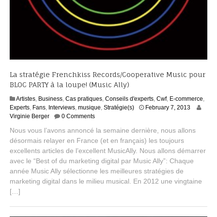
La stratégie Frenchkiss Records/Cooperative Music pour
BLOC PARTY à la loupe! (Music Ally)
Artistes
,
Business
,
Cas pratiques
,
Conseils d'experts
,
Cwf
,
E-commerce
,
S
Experts
,
Fans
,
Interviews
,
musique
,
Stratégie(s)
February 7, 2013
e
Virginie Berger
0 Comments
p
Nous vous l’avons annoncé la semaine dernière, nous allons
t
désormais relayer en France (et en français) les toujours
e
excellents articles de l’excellent MusicAlly. Nous allons démarrer
m
b
avec le “Best of du marketing digital par Music Ally”: Chaque
e
année Music Ally sélectionne les meilleures stratégies de
r
marketing digital dans le milieu musical. En 2012 une vingtaine
2
[…]
,
2
0