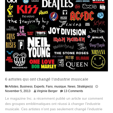
6 artistes qui ont changé l’industrie musicale
Artistes
,
Business
,
Experts
,
Fans
,
musique
,
News
,
Stratégie(s)
S
November 5, 2013
Virginie Berger
13 Comments
e
Le magazine Inc. a récemment publié un article sur comment
p
des groupes emblématiques ont réussi à changer l’industrie
t
musicale. Ces artistes n’ont pas seulement changé l’industrie
e