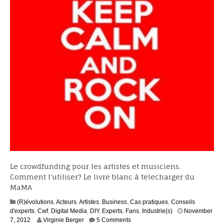
Le crowdfunding pour les artistes et musiciens.
Comment l’utiliser? Le livre blanc à telecharger du
MaMA
(R)évolutions
,
Acteurs
,
Artistes
,
Business
,
Cas pratiques
,
Conseils
d'experts
,
Cwf
,
Digital Media
,
DIY
,
Experts
,
Fans
,
Industrie(s)
November
S
7, 2012
Virginie Berger
5 Comments