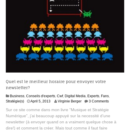
1
4
Quel est le meilleur horaire pour envoyer votre
newsletter?
Business
,
Conseils d'experts
,
Cwf
,
Digital Media
,
Experts
,
Fans
,
S
Stratégie(s)
April 5, 2013
Virginie Berger
3 Comments
e
Sur ce site comme dans mon livre “Musique et Stratégie
p
Numérique”, j’ai beaucoup appuyé sur la necessité d’une
t
newsletter (à envoyer quand on a vraiment quelque chose à
e
m
dire!) et comment la créer. Mais tout comme il faut faire