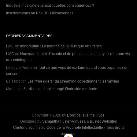
Industrie musicale et Brexit : quelles conséquences ?
Inscrivez-vous au Prix RFI Découvertes !
DERNIERS COMMENTAIRES
LMC
on
Infographie : Le marché de la musique en France
LMC
on
Nouveau format d’écoute et de prescription, la playlist redonne vie
aux catalogues
Lefeuvre Pierre
on
Tout ce que vous devez faire quand vous organisez un
concert.
Boissinot
on
Les “free riders” du streaming collectionnent les vinyles
Marius
on
6 artistes qui ont changé l’industrie musicale
Copyright © 2026 by
Don't believe the Hype
.
Designed by
Samantha Fuster-Vinuesa
&
BustedWebsites
Contenu soumis au Code de la Propriété Intellectuelle - Tous droits
réservés.