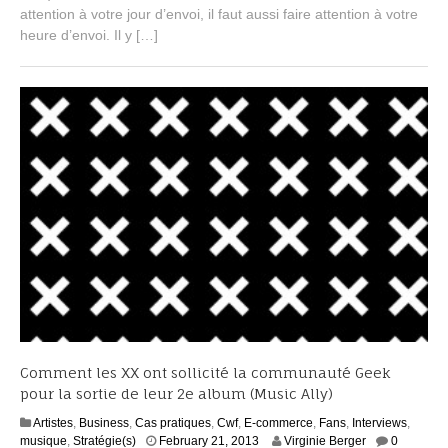
b
attention à votre jour d’envoi, il faut aussi faire attention à votre
e
heure d’envoi. Il y […]
r
2
,
2
0
1
4
Comment les XX ont sollicité la communauté Geek
pour la sortie de leur 2e album (Music Ally)
Artistes
,
Business
,
Cas pratiques
,
Cwf
,
E-commerce
,
Fans
,
Interviews
,
S
musique
,
Stratégie(s)
February 21, 2013
Virginie Berger
0