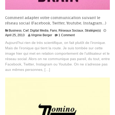
Comment adapter votre communication suivant le
réseau social (Facebook, Twitter, Youtube, Instagram…)
Business
,
Cwf
,
Digital Media
,
Fans
,
Réseaux Sociaux
,
Stratégie(s)
S
April 25, 2013
Virginie Berger
1 Comment
e
Aujourd’hui rien de très scientifique, on fait plutôt de l’ironique.
p
Mais de l’ironique qui tient la route. Je suis tombée sur cette
t
image hier qui met en relation comportement de l’utilisateur et le
e
m
réseau social. Alors on ne communique pas pareil, du tout, entre
b
Facebook, Twitter, Instagram ou Youtube. On ne s’adresse pas
e
aux mêmes personnes, […]
r
2
,
2
0
1
4