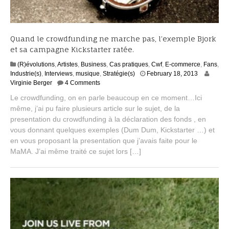
Quand le crowdfunding ne marche pas, l’exemple Bjork
et sa campagne Kickstarter ratée.
(R)évolutions
,
Artistes
,
Business
,
Cas pratiques
,
Cwf
,
E-commerce
,
Fans
,
S
Industrie(s)
,
Interviews
,
musique
,
Stratégie(s)
February 18, 2013
e
Virginie Berger
4 Comments
p
Le crowdfunding, on en parle beaucoup en ce moment…Ici
t
même, j’ai pu faire plusieurs article sur le sujet, de la
e
presentation du crowdfunding à la déclaration des fonds , en
m
b
vous donnant quelques exemples (Dum Dum, Kickstarter …) et
e
en vous proposant la presentation que j’avais faite pour le
r
MaMA. J’ai même traité ce sujet lors […]
2
,
2
0
1
4