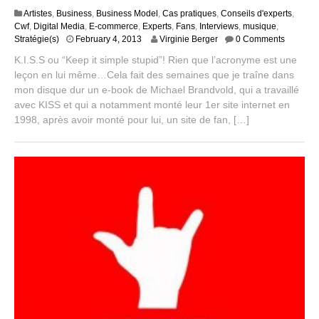
Artistes
,
Business
,
Business Model
,
Cas pratiques
,
Conseils d'experts
,
Cwf
,
Digital Media
,
E-commerce
,
Experts
,
Fans
,
Interviews
,
musique
,
S
Stratégie(s)
February 4, 2013
Virginie Berger
0 Comments
e
K.I.S.S ou “Keep it simple stupid”! Rien que l’acronyme est une
p
leçon en lui même…Cela fait des semaines que je traîne dans
t
mon disque dur un e-book de Michael Brandvold, qui a travaillé
e
m
avec KISS et qui a notamment monté leur 1er site internet en
b
1998, après avoir monté pour lui, un site de fan, […]
e
r
2
,
2
0
1
4