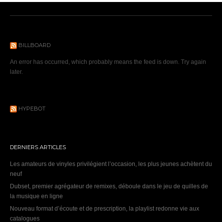
BILLBOARD
An error has occurred, which probably means the feed is down. Try again
later.
HYPEBOT
DERNIERS ARTICLES
Les amateurs de vinyles privilégient l’occasion, les plus jeunes achètent du
neuf
Dubset, premier agrégateur de remixes, déboule dans le jeu de quilles de
la musique en ligne
Nouveau format d’écoute et de prescription, la playlist redonne vie aux
catalogues