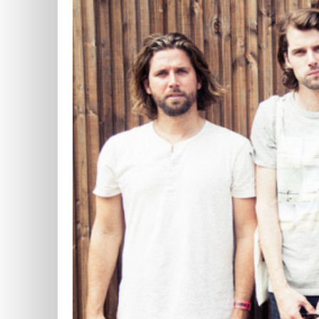
m
b
e
r
2
0
,
2
0
1
5