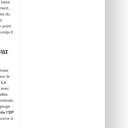
e base
ement,
tés du
is
e point
uoiqu’il
sur
 mais
sur le
.
Le
 avec
allés
stivals,
 jauge
 de l’EP
nuons à