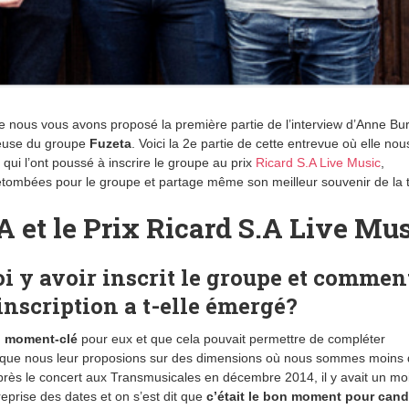
 nous vous avons proposé la première partie de l’interview d’Anne Bur
euse du groupe
Fuzeta
. Voici la 2e partie de cette entrevue où elle nou
 qui l’ont poussé à inscrire le groupe au prix
Ricard S.A Live Music
,
 retombées pour le groupe et partage même son meilleur souvenir de la 
 et le Prix Ricard S.A Live Mu
i y avoir inscrit le groupe et commen
’inscription a t-elle émergé?
n
moment-clé
pour eux et que cela pouvait permettre de compléter
ue nous leur proposions sur des dimensions où nous sommes moins q
Après le concert aux Transmusicales en décembre 2014, il y avait un mo
reprise des dates et on s’est dit que
c’était le bon moment pour cand