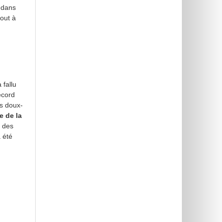
 dans
tout à
 fallu
ecord
es doux-
e de la
e des
a été