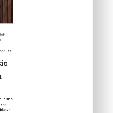
lot-
s
tournée!
sic
t
ualifiés
is un
idater