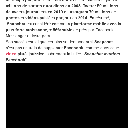
millions de statuts quotidiens en 2008
,
Twitter 50 millions
de tweets journaliers en 2010
et
Instagram 70 millions
de
photos
et
vidéos
publiées
par jour
en 2014. En résumé,
Snapchat
est considéré comme
la plateforme mobile avec la
plus forte croissance, + 56%
suivie de près par Facebook
Messenger et Instagram …
Son succès est tel que certains se demandent si
Snapchat
n’est pas en train de supplanter
Facebook,
comme dans cette
vidéo
plutôt jouissive, sobrement intitulée
“Snapchat murders
Facebook
”.