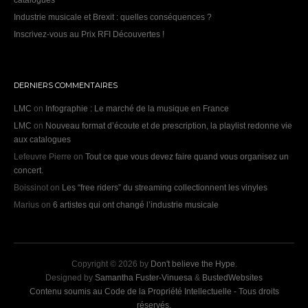
Industrie musicale et Brexit : quelles conséquences ?
Inscrivez-vous au Prix RFI Découvertes !
DERNIERS COMMENTAIRES
LMC
on
Infographie : Le marché de la musique en France
LMC
on
Nouveau format d’écoute et de prescription, la playlist redonne vie
aux catalogues
Lefeuvre Pierre
on
Tout ce que vous devez faire quand vous organisez un
concert.
Boissinot
on
Les “free riders” du streaming collectionnent les vinyles
Marius
on
6 artistes qui ont changé l’industrie musicale
Copyright © 2026 by
Don't believe the Hype
.
Designed by
Samantha Fuster-Vinuesa
&
BustedWebsites
Contenu soumis au Code de la Propriété Intellectuelle - Tous droits
réservés.