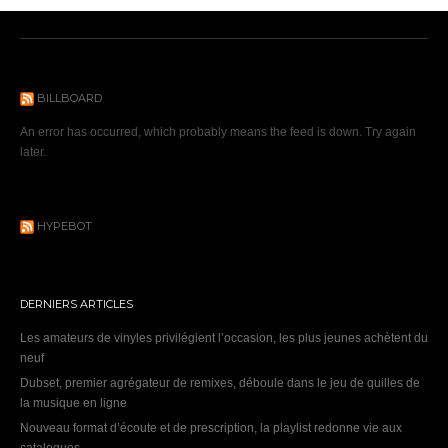
BILLBOARD
An error has occurred, which probably means the feed is down. Try again
later.
HYPEBOT
DERNIERS ARTICLES
Les amateurs de vinyles privilégient l’occasion, les plus jeunes achètent du
neuf
Dubset, premier agrégateur de remixes, déboule dans le jeu de quilles de
la musique en ligne
Nouveau format d’écoute et de prescription, la playlist redonne vie aux
catalogues