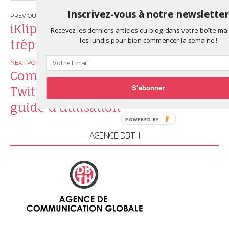
Inscrivez-vous à notre newslette
Post
iKlip Grip, le all-in-one : poignée,
Recevez les derniers articles du blog dans votre boîte mai
navigation
les lundis pour bien commencer la semaine !
trépied, perche à selfie …
Comment utiliser le hashtag sur
S'abonner
Twitter, Facebook, Instagram? Le
guide d’utilisation
AGENCE DBTH