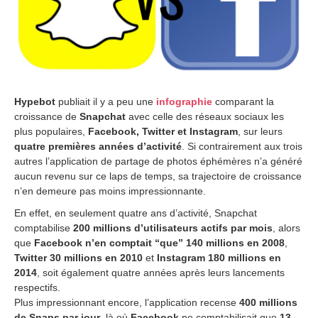
r
2
5
,
2
0
1
5
Hypebot
publiait il y a peu une
infographie
comparant la
croissance de
Snapchat
avec celle des réseaux sociaux les
plus populaires,
Facebook, Twitter et Instagram
, sur leurs
quatre premières années d’activité
. Si contrairement aux trois
autres l’application de partage de photos éphémères n’a généré
aucun revenu sur ce laps de temps, sa trajectoire de croissance
n’en demeure pas moins impressionnante.
En effet, en seulement quatre ans d’activité, Snapchat
comptabilise
200 millions d’utilisateurs actifs par mois
, alors
que
Facebook n’en comptait “que” 140 millions en 2008
,
Twitter 30 millions en 2010
et
Instagram 180 millions en
2014
, soit également quatre années après leurs lancements
respectifs.
Plus impressionnant encore, l’application recense
400 millions
de Snaps par jour
, là où
Facebook
ne comptabilisait que
13