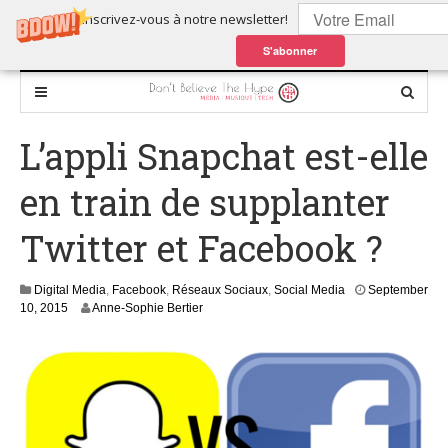
Inscrivez-vous à notre newsletter!
S'abonner
L’appli Snapchat est-elle
en train de supplanter
Twitter et Facebook ?
Digital Media
,
Facebook
,
Réseaux Sociaux
,
Social Media
September
S
10, 2015
Anne-Sophie Bertier
e
p
t
e
m
b
e