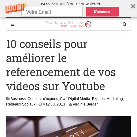
Inscrivez-vous à notre newsletter!
S'abonner
10 conseils pour
améliorer le
referencement de vos
videos sur Youtube
Business
,
Conseils d'experts
,
Cwf
,
Digital Media
,
Experts
,
Marketing
,
S
Réseaux Sociaux
May 30, 2013
Virginie Berger
e
p
t
e
m