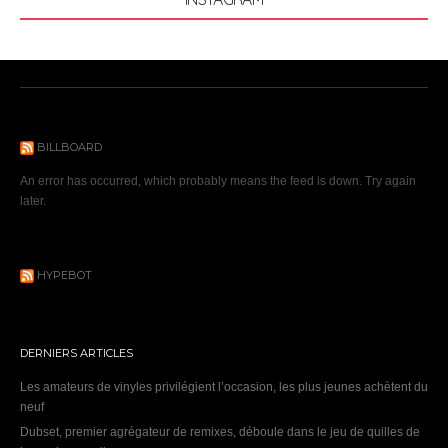
BILLBOARD
An error has occurred, which probably means the feed is down. Try again
later.
HYPEBOT
DERNIERS ARTICLES
Les amateurs de vinyles privilégient l’occasion, les plus jeunes achètent du
neuf
Dubset, premier agrégateur de remixes, déboule dans le jeu de quilles de