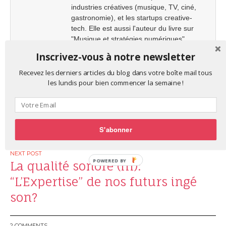
industries créatives (musique, TV, ciné,
gastronomie), et les startups creative-
tech. Elle est aussi l'auteur du livre sur
"Musique et stratégies numériques"
publié à l'Irma. Sur twitter: @virberg
View
Inscrivez-vous à notre newsletter
all posts by Virginie Berger
→
Recevez les derniers articles du blog dans votre boîte mail tous
les lundis pour bien commencer la semaine !
Post
Deviens mon patron: un nouveau
navigation
modèle économique pour les e-
S'abonner
artistes indés
POWERED BY
La qualité sonore (III):
“L’Expertise” de nos futurs ingé
son?
2 COMMENTS