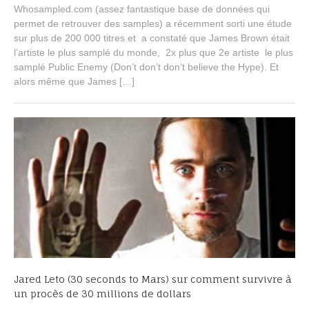
e
Whosampled.com (assez fantastique base de données qui
p
permet de retrouver des samples) a récemment sorti une étude
t
sur plus de 200 000 titres et a constaté que James Brown était
e
m
l’artiste le plus samplé du monde, 2x plus que 2e artiste le plus
b
samplé Public Enemy (Don’t don’t don’t believe the Hype). Et
e
alors même que James […]
r
2
,
2
0
1
4
Jared Leto (30 seconds to Mars) sur comment survivre à
un procès de 30 millions de dollars