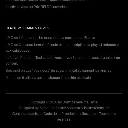
Inscrivez-vous au Prix RFI Découvertes !
DERNIERS COMMENTAIRES
LMC
on
Infographie : Le marché de la musique en France
LMC
on
Nouveau format d’écoute et de prescription, la playlist redonne vie
aux catalogues
Lefeuvre Pierre
on
Tout ce que vous devez faire quand vous organisez un
concert.
Boissinot
on
Les “free riders” du streaming collectionnent les vinyles
Marius
on
6 artistes qui ont changé l’industrie musicale
Copyright © 2026 by
Don't believe the Hype
.
Designed by
Samantha Fuster-Vinuesa
&
BustedWebsites
Contenu soumis au Code de la Propriété Intellectuelle - Tous droits
réservés.