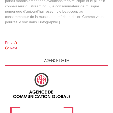
pointu mondialement des évolutions tech/musique et le plus fin
s
t
connaisseur du streaming..), le consommateur de musique
1
numérique d’aujourd’hui ressemble beaucoup au
7
consommateur de la musique numérique d’hier. Comme vous
,
pourrez le voir dans l’ infographie […]
2
0
1
5
Posts
Prev
Next
navigation
AGENCE DBTH