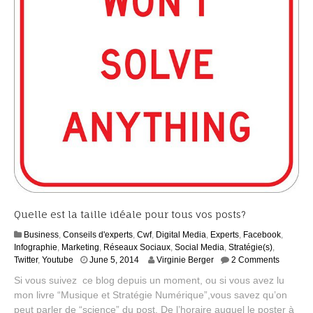
Quelle est la taille idéale pour tous vos posts?
Business
,
Conseils d'experts
,
Cwf
,
Digital Media
,
Experts
,
Facebook
,
Infographie
,
Marketing
,
Réseaux Sociaux
,
Social Media
,
Stratégie(s)
,
A
Twitter
,
Youtube
June 5, 2014
Virginie Berger
2 Comments
u
Si vous suivez ce blog depuis un moment, ou si vous avez lu
g
mon livre “Musique et Stratégie Numérique”,vous savez qu’on
u
peut parler de “science” du post. De l’horaire auquel le poster à
s