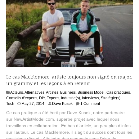
Le cas Macklemore, artiste toujours non signé en major,
un grammy et les leçons à en retenir
Acteurs
,
Alternatives
,
Artistes
,
Business
,
Business Model
,
Cas pratiques
,
Conseils d'experts
,
DIY
,
Experts
,
Industrie(s)
,
Interviews
,
Stratégie(s)
,
A
Tech
May 27, 2014
Dave Kusek
1 Comment
u
Ce cas pratique a été écrit par Dave Kusek, notre partenaire
g
sur NewArtistModel.com, superbe projet avec lequel nous
u
travaillons en collaboration. En bas d’article, un peu plus d’infos
s
t
sur l’auteur. Le cas Macklemore, il s’agit du succès dont tous les
1
musiciens rêvent : Atteindre des sommets sans l’aide de