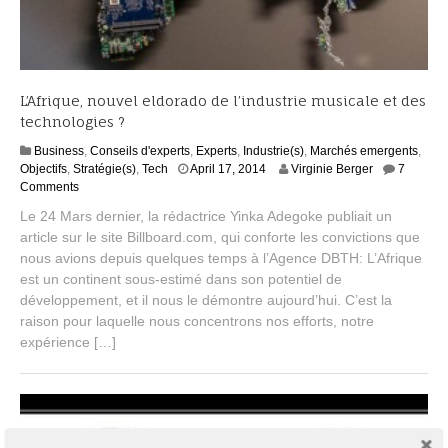
L’Afrique, nouvel eldorado de l’industrie musicale et des
technologies ?
Business
,
Conseils d'experts
,
Experts
,
Industrie(s)
,
Marchés emergents
,
S
Objectifs
,
Stratégie(s)
,
Tech
April 17, 2014
Virginie Berger
7
e
Comments
p
Le 24 Mars dernier, la rédactrice Yinka Adegoke publiait un
t
article sur le site Billboard.com, qui conforte les convictions que
e
nous avions depuis quelques temps à l’Agence DBTH: L’Afrique
m
b
est un continent sous-estimé dans son potentiel de
e
développement, et il nous le démontre aujourd’hui. C’est la
r
raison pour laquelle nous concentrons nos efforts, notre
2
expérience […]
,
2
0
1
4