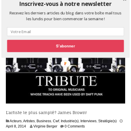
Inscrivez-vous à notre newsletter
Recevez les derniers articles du blog dans votre boîte mail tous
les lundis pour bien commencer la semaine !
S'abonner
L’artiste le plus samplé? James Brown!
Acteurs
,
Artistes
,
Business
,
Cwf
,
Industrie(s)
,
Interviews
,
Stratégie(s)
S
April 8, 2014
Virginie Berger
0 Comments