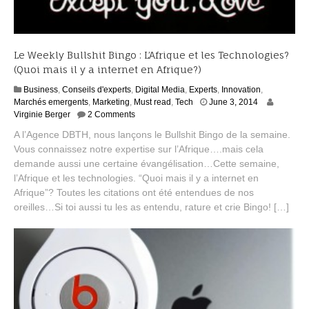
Le Weekly Bullshit Bingo : L’Afrique et les Technologies?
(Quoi mais il y a internet en Afrique?)
Business
,
Conseils d'experts
,
Digital Media
,
Experts
,
Innovation
,
A
Marchés emergents
,
Marketing
,
Must read
,
Tech
June 3, 2014
u
Virginie Berger
2 Comments
g
A l’Agence DBTH, nous lançons le Bullshit Bingo de la semaine.
u
Vous connaissez notre expertise sur l’Afrique….mais cela
s
demande aussi une certaine évangélisation…Cette semaine,
t
1
l’Afrique et les technologies. “Quoi mais il y a internet en
7
Afrique”? Toutes les citations ont été entendues de nos
,
oreilles…Si toi aussi tu les as entendu, rature et crie Bingo! […]
2
0
1
5