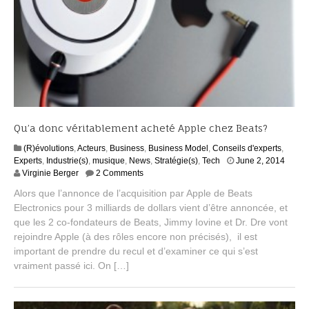
Qu’a donc véritablement acheté Apple chez Beats?
(R)évolutions
,
Acteurs
,
Business
,
Business Model
,
Conseils d'experts
,
A
Experts
,
Industrie(s)
,
musique
,
News
,
Stratégie(s)
,
Tech
June 2, 2014
u
Virginie Berger
2 Comments
g
Alors que l’annonce de l’acquisition par Apple de Beats
u
Electronics pour 3 milliards de dollars vient d’être annoncée, et
s
que les 2 co-fondateurs de Beats, Jimmy Iovine et Dr. Dre vont
t
1
rejoindre Apple (à des rôles encore non précisés), il est
7
important de prendre du recul et d’examiner ce qui s’est
,
vraiment passé ici. On […]
2
0
1
5