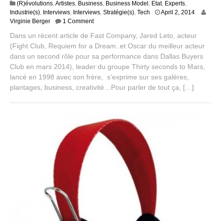
(R)évolutions
,
Artistes
,
Business
,
Business Model
,
Etat
,
Experts
,
S
Industrie(s)
,
Interviews
,
Interviews
,
Stratégie(s)
,
Tech
April 2, 2014
e
Virginie Berger
1 Comment
p
Dans un récent article de Fast Company, Jared Leto, acteur
t
(Fight Club, Requiem for a Dream..et Oscar du meilleur acteur
e
dans un second rôle pour sa performance dans Dallas Buyers
m
b
Club en mars 2014), leader du groupe Thirty seconds to Mars,
e
lancé en 1998 avec son frère, s’exprime sur ses galères,
r
plantages, business, creativité…Pour parler de tout ça, […]
2
,
2
0
1
4