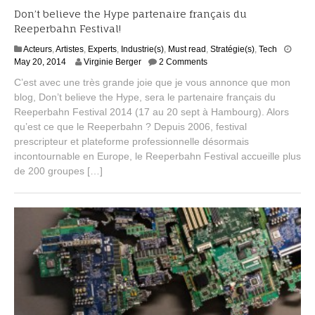
Don’t believe the Hype partenaire français du
Reeperbahn Festival!
Acteurs
,
Artistes
,
Experts
,
Industrie(s)
,
Must read
,
Stratégie(s)
,
Tech
A
May 20, 2014
Virginie Berger
2 Comments
u
C’est avec une très grande joie que je vous annonce que mon
g
blog, Don’t believe the Hype, sera le partenaire français du
u
Reeperbahn Festival 2014 (17 au 20 sept à Hambourg). Alors
s
t
qu’est ce que le Reeperbahn ? Depuis 2006, festival
1
prescripteur et plateforme professionnelle désormais
7
incontournable en Europe, le Reeperbahn Festival accueille plus
,
de 200 groupes […]
2
0
1
5