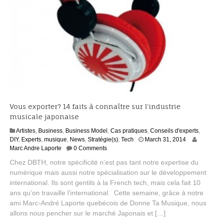
Vous exporter? 14 faits à connaître sur l’industrie
musicale japonaise
Artistes
,
Business
,
Business Model
,
Cas pratiques
,
Conseils d'experts
,
A
DIY
,
Experts
,
musique
,
News
,
Stratégie(s)
,
Tech
March 31, 2014
u
Marc Andre Laporte
0 Comments
g
Chez DBTH, notre spécificité n’est pas tant notre expertise du
u
numérique mais aussi notre spécialisation sur le développement
s
international. Ils sont gentils à la French tech, mais cela fait 10
t
1
ans qu’on travaille l’international. Cette semaine, grâce à notre
7
ami Marc-André Laporte quebécois de Donne Ta Musique, nous
,
allons nous pencher sur le marché Japonais et […]