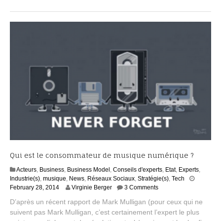
2
0
1
5
Qui est le consommateur de musique numérique ?
Acteurs
,
Business
,
Business Model
,
Conseils d'experts
,
Etat
,
Experts
,
Industrie(s)
,
musique
,
News
,
Réseaux Sociaux
,
Stratégie(s)
,
Tech
A
February 28, 2014
Virginie Berger
3 Comments
u
D’après un récent rapport de Mark Mulligan (pour ceux qui ne
g
suivent pas Mark Mulligan, c’est certainement l’expert le plus
u