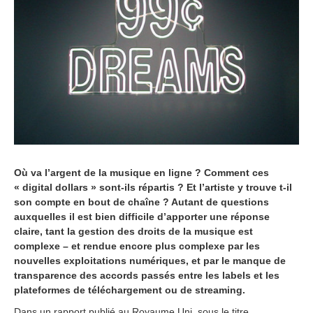
,
2
0
1
5
Où va l’argent de la musique en ligne ? Comment ces
« digital dollars » sont-ils répartis ? Et l’artiste y trouve t-il
son compte en bout de chaîne ? Autant de questions
auxquelles il est bien difficile d’apporter une réponse
claire, tant la gestion des droits de la musique est
complexe – et rendue encore plus complexe par les
nouvelles exploitations numériques, et par le manque de
transparence des accords passés entre les labels et les
plateformes de téléchargement ou de streaming.
Dans un rapport publié au Royaume Uni, sous le titre