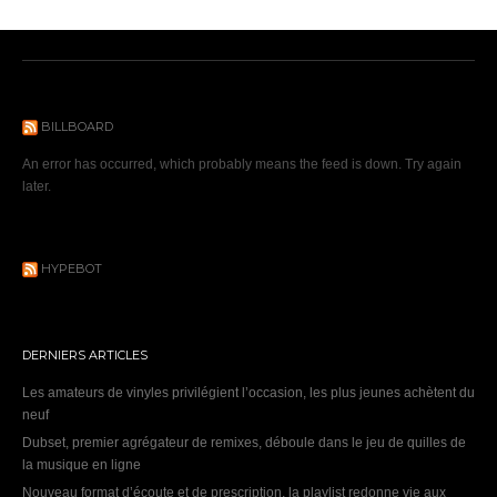
BILLBOARD
An error has occurred, which probably means the feed is down. Try again
later.
HYPEBOT
DERNIERS ARTICLES
Les amateurs de vinyles privilégient l’occasion, les plus jeunes achètent du
neuf
Dubset, premier agrégateur de remixes, déboule dans le jeu de quilles de
la musique en ligne
Nouveau format d’écoute et de prescription, la playlist redonne vie aux