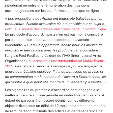
rémunération équitable viendrait l’augmenter sensiblement. Elle
introduirait en outre une rémunération des musiciens
accompagnateurs par les plateformes de musique en ligne.
« Les propositions de l’Adami ont toutes été balayées par les
producteurs. Aucune discussion n’a été possible sur ce sujet »
,
indique la société des artistes-interprètes dans un communiqué
.
Le protocole d’accord Schwartz n’en est pas moins considéré
par de nombreux observateurs comme une avancée
importante.
« C’est un opportunité inédite pour les artistes de
rééquilibrer leur relation avec les producteurs,
a considéré
l’anglais Paul Pacifico, président de l’IAO (International Artist
Organisation),
à l’occasion d’une intervention au MaMA Event
2015
.
La France a l’énorme avantage de pouvoir engager ce
genre de médiation publique. Il y a eu beaucoup de presse et
de commentaires sur le contenu de l’accord à l’international, ce
qui montre à quel point elle montre là un leadership essentiel. »
Les signataires du protocole d’accord se sont engagés à le
mettre en œuvre sur une période reconductible de trois ans. A
défaut de parvenir à un accord définitif sur les différents
objectifs fixés sous un délai de 12 mois, notamment en matière
de rémunération minimale des artistes et de transparence de