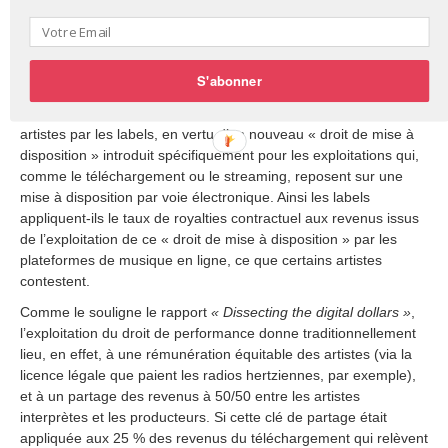
Dans le cas du streaming, ces proportions s’inversent. La part
de DRM n’est plus que de 25 %, et la part de droits de
performance de 75 %.
S'abonner
Cette distinction entre droit de reproduction et droit de
performance n’a pas court dans le calcul de la rémunération des
artistes par les labels, en vertu d’un nouveau « droit de mise à
disposition » introduit spécifiquement pour les exploitations qui,
comme le téléchargement ou le streaming, reposent sur une
mise à disposition par voie électronique. Ainsi les labels
appliquent-ils le taux de royalties contractuel aux revenus issus
de l’exploitation de ce « droit de mise à disposition » par les
plateformes de musique en ligne, ce que certains artistes
contestent.
Comme le souligne le rapport
« Dissecting the digital dollars »
,
l’exploitation du droit de performance donne traditionnellement
lieu, en effet, à une rémunération équitable des artistes (via la
licence légale que paient les radios hertziennes, par exemple),
et à un partage des revenus à 50/50 entre les artistes
interprètes et les producteurs. Si cette clé de partage était
appliquée aux 25 % des revenus du téléchargement qui relèvent