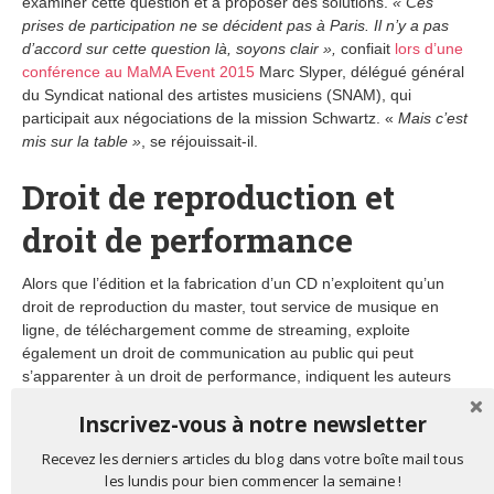
examiner cette question et à proposer des solutions.
« Ces
prises de participation ne se décident pas à Paris. Il n’y a pas
d’accord sur cette question là, soyons clair »,
confiait
lors d’une
conférence au MaMA Event 2015
Marc Slyper, délégué général
du Syndicat national des artistes musiciens (SNAM), qui
participait aux négociations de la mission Schwartz. «
Mais c’est
mis sur la table »
, se réjouissait-il.
Droit de reproduction et
droit de performance
Alors que l’édition et la fabrication d’un CD n’exploitent qu’un
droit de reproduction du master, tout service de musique en
ligne, de téléchargement comme de streaming, exploite
également un droit de communication au public qui peut
s’apparenter à un droit de performance, indiquent les auteurs
du rapport du MMF anglais sur les « digital dollars » de la
Inscrivez-vous à notre newsletter
musique en ligne : comme dans le cas de la diffusion de
musique à la radio ou dans les lieux sonorisés. Dans le cas du
Recevez les derniers articles du blog dans votre boîte mail tous
téléchargement, la part de DRM (droits de reproduction) est en
les lundis pour bien commencer la semaine !
général de 75 %, et la part de droits de performance de 25 %.