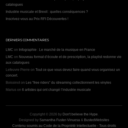
catalogues
Industrie musicale et Brexit : quelles conséquences ?
Inscrivez-vous au Prix RFI Découvertes !
DERNIERS COMMENTAIRES
LMC
on
Infographie : Le marché de la musique en France
LMC
on
Nouveau format d’écoute et de prescription, la playlist redonne vie
aux catalogues
Lefeuvre Pierre
on
Tout ce que vous devez faire quand vous organisez un
concert.
Boissinot
on
Les “free riders” du streaming collectionnent les vinyles
Marius
on
6 artistes qui ont changé l’industrie musicale
Copyright © 2026 by
Don't believe the Hype
.
Designed by
Samantha Fuster-Vinuesa
&
BustedWebsites
Contenu soumis au Code de la Propriété Intellectuelle - Tous droits