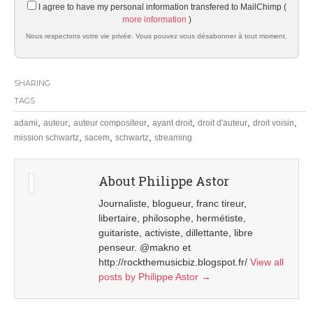
I agree to have my personal information transfered to MailChimp (
more information
)
Nous respectons votre vie privée. Vous pouvez vous désabonner à tout moment.
SHARING
TAGS
,
,
,
,
,
,
adami
auteur
auteur compositeur
ayant droit
droit d'auteur
droit voisin
,
,
,
mission schwartz
sacem
schwartz
streaming
About Philippe Astor
Journaliste, blogueur, franc tireur,
libertaire, philosophe, hermétiste,
guitariste, activiste, dillettante, libre
penseur. @makno et
http://rockthemusicbiz.blogspot.fr/
View all
posts by Philippe Astor
→