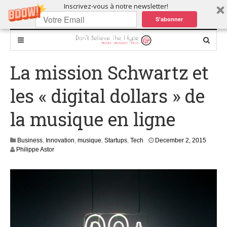
Inscrivez-vous à notre newsletter!
S'abonner
La mission Schwartz et
les « digital dollars » de
la musique en ligne
D
Business
,
Innovation
,
musique
,
Startups
,
Tech
December 2, 2015
e
Philippe Astor
c
e
m
b
e
r
2
9