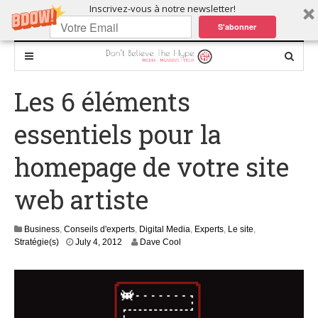
Inscrivez-vous à notre newsletter!
S'abonner
Les 6 éléments
essentiels pour la
homepage de votre site
web artiste
Business
,
Conseils d'experts
,
Digital Media
,
Experts
,
Le site
,
S
Stratégie(s)
July 4, 2012
Dave Cool
e
p
t
e
m