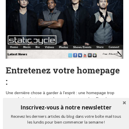
Entretenez votre homepage
:
Une dernière chose à garder à l’esprit : une homepage trop
encombrée n’est pas une bonne chose non plus. Pour la
plupart, vous allez vouloir vous en tenir à ces six éléments et les
Inscrivez-vous à notre newsletter
utiliser pour diriger les gens vers les autres sections de votre
Recevez les derniers articles du blog dans votre boîte mail tous
site de la manière la plus efficace. Par contre, si les gens ont
les lundis pour bien commencer la semaine !
trop d’options, liens ou images à regarder, ils risquent de tout
simplement les ignorer et quitter votre site internet.