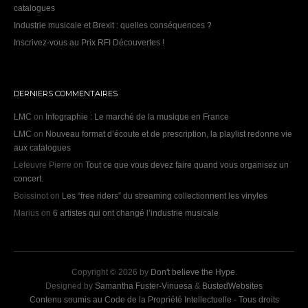
catalogues
Industrie musicale et Brexit : quelles conséquences ?
Inscrivez-vous au Prix RFI Découvertes !
DERNIERS COMMENTAIRES
LMC
on
Infographie : Le marché de la musique en France
LMC
on
Nouveau format d’écoute et de prescription, la playlist redonne vie
aux catalogues
Lefeuvre Pierre
on
Tout ce que vous devez faire quand vous organisez un
concert.
Boissinot
on
Les “free riders” du streaming collectionnent les vinyles
Marius
on
6 artistes qui ont changé l’industrie musicale
Copyright © 2026 by
Don't believe the Hype
.
Designed by
Samantha Fuster-Vinuesa
&
BustedWebsites
Contenu soumis au Code de la Propriété Intellectuelle - Tous droits