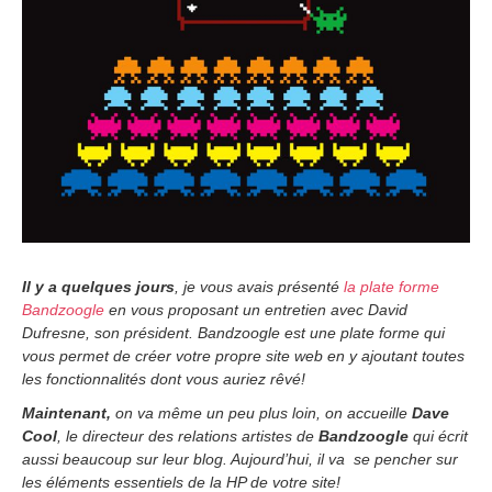
b
e
r
2
,
2
0
1
4
Il y a quelques jours
, je vous avais présenté
la plate forme
Bandzoogle
en vous proposant un entretien avec David
Dufresne, son président. Bandzoogle est une plate forme qui
vous permet de créer votre propre site web en y ajoutant toutes
les fonctionnalités dont vous auriez rêvé!
Maintenant,
on va même un peu plus loin, on accueille
Dave
Cool
, le directeur des relations artistes de
Bandzoogle
qui écrit
aussi beaucoup sur leur blog. Aujourd’hui, il va se pencher sur
les éléments essentiels de la HP de votre site!