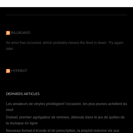
BILLBOARD
An error has occurred, which probably means the feed is down. Try again
later.
HYPEBOT
DERNIERS ARTICLES
Les amateurs de vinyles privilégient l’occasion, les plus jeunes achètent du
neuf
Dubset, premier agrégateur de remixes, déboule dans le jeu de quilles de
la musique en ligne
Nouveau format d’écoute et de prescription, la playlist redonne vie aux